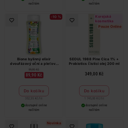
načítám
načítám
Korejská
-10 %
kosmetika
Pouze Online
Bione bylinný elixír
SEOUL 1988 Pine Cica 1% +
dvoufázový oční a pleťový
Probiotics čisticí olej 200 ml
odličovač 255 ml
99,90 Kč
349,00 Kč
89,90 Kč
Do košíku
Do košíku
352,55 Kč
/
lit
1 745,00 Kč
/
lit
dostupné online
dostupné online
načítám
načítám
Novinka