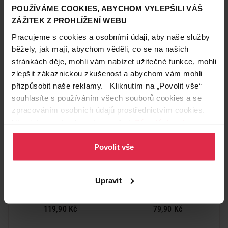
odličovač očí pro normální až
odličovač levandule 100 ml
POUŽÍVÁME COOKIES, ABYCHOM VYLEPŠILI VÁŠ
smíšenou pleť 125 ml
79,90 Kč
ZÁŽITEK Z PROHLÍŽENÍ WEBU
116,90 Kč
Pracujeme s cookies a osobními údaji, aby naše služby
běžely, jak mají, abychom věděli, co se na našich
Do košíku
Do košíku
stránkách děje, mohli vám nabízet užitečné funkce, mohli
935,20 Kč
/
lit
799,00 Kč
/
lit
zlepšit zákaznickou zkušenost a abychom vám mohli
dostupné online
dostupné online
načítám
načítám
přizpůsobit naše reklamy. Kliknutím na „Povolit vše“
souhlasíte s používáním všech souborů cookies a se
Naše značka
zpracováním osobních údajů prostřednictvím cookies.
Více informací naleznete v našich
Zásadách ochrany
osobních údajů
.
Povolit vše
Upravit
Dermacol Sensitive
Floré bylinný odličovač očí
neparfémovaný odličovač na
chrpa 100 ml
citlivé oči 150 ml
119,90 Kč
79,90 Kč