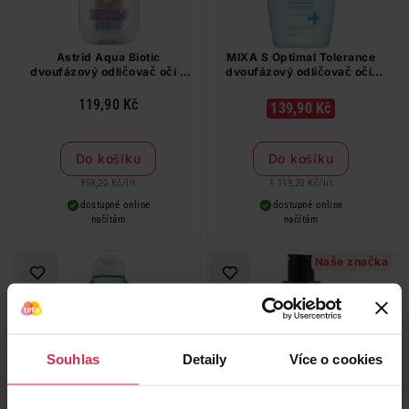
Astrid Aqua Biotic
MIXA S Optimal Tolerance
dvoufázový odličovač očí a
dvoufázový odličovač očí,
rtů 125 ml
125 ml
119,90 Kč
139,90 Kč
Do košíku
Do košíku
959,20 Kč
/
lit
1 119,20 Kč
/
lit
dostupné online
dostupné online
načítám
načítám
Naše značka
Souhlas
Detaily
Více o cookies
Garnier Essentials osvěžující
Floré bylinný dvoufázový