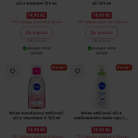
očí s biotinem 125 ml
očí 125 ml
74,90 Kč
74,90 Kč
*Při nákupu pleťové a tělové
*Při nákupu pleťové a tělové
péče značky Nivea a Labello v
péče značky Nivea a Labello v
hodnotě nad 249 Kč dostanete
hodnotě nad 249 Kč dostanete
Do košíku
Do košíku
odličovač očí zdarma
odličovač očí zdarma
599,20 Kč
/
lit
599,20 Kč
/
lit
dostupné online
dostupné online
načítám
načítám
Dárek*
Dárek*
Nivea dvoufázový odličovač
Nivea odličovač očí a
očí s vitamínem C 125 ml
voděodolného make-upu 125
ml
74,90 Kč
74,90 Kč
*Při nákupu pleťové a tělové
*Při nákupu pleťové a tělové