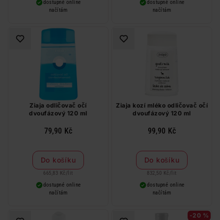
dostupné online
dostupné online
načítám
načítám
Ziaja odličovač očí
Ziaja kozí mléko odličovač očí
dvoufázový 120 ml
dvoufázový 120 ml
79,90 Kč
99,90 Kč
Do košíku
Do košíku
665,83 Kč
/
lit
832,50 Kč
/
lit
dostupné online
dostupné online
načítám
načítám
-20 %