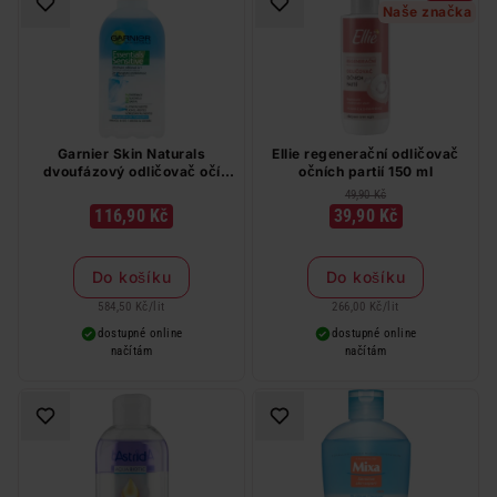
Naše značka
Garnier Skin Naturals
Ellie regenerační odličovač
dvoufázový odličovač očí
očních partií 150 ml
200 ml
49,90 Kč
116,90 Kč
39,90 Kč
Do košíku
Do košíku
584,50 Kč
/
lit
266,00 Kč
/
lit
dostupné online
dostupné online
načítám
načítám