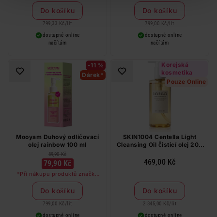
Do košíku
Do košíku
799,33 Kč
/
lit
799,00 Kč
/
lit
dostupné online
dostupné online
načítám
načítám
Korejská
-11 %
kosmetika
Dárek*
Pouze Online
Mooyam Duhový odličovací
SKIN1004 Centella Light
olej rainbow 100 ml
Cleansing Oil čisticí olej 200
ml
89,90 Kč
469,00 Kč
79,90 Kč
*Při nákupu produktů značky
Mooyam nad 99 Kč dostanete
kolagenovou masku zdarma
Do košíku
Do košíku
799,00 Kč
/
lit
2 345,00 Kč
/
lit
dostupné online
dostupné online