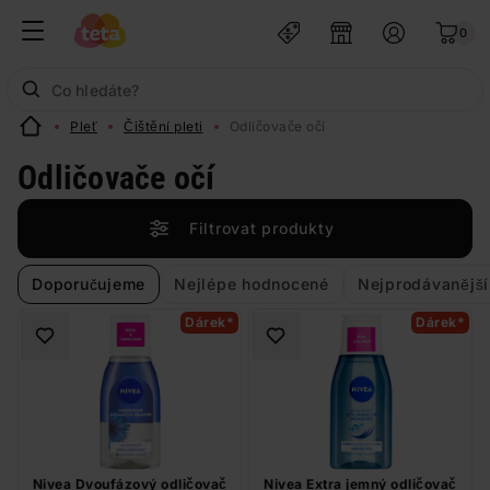
0
Pleť
Čištění pleti
Odličovače očí
Odličovače očí
Filtrovat produkty
Doporučujeme
Nejlépe hodnocené
Nejprodávanější
Dárek*
Dárek*
Nivea Dvoufázový odličovač
Nivea Extra jemný odličovač