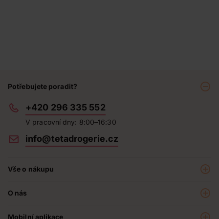
Potřebujete poradit?
+420 296 335 552
V pracovní dny: 8:00–16:30
info@tetadrogerie.cz
Vše o nákupu
Akce a výhodné nabídky
O nás
Teta klub
O nás
Prodejny
Mobilní aplikace