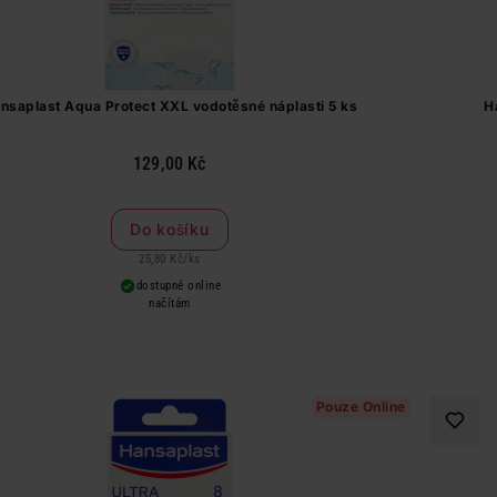
nsaplast Aqua Protect XXL vodotěsné náplasti 5 ks
H
129,00 Kč
Do košíku
25,80 Kč
/
ks
dostupné online
načítám
Pouze Online