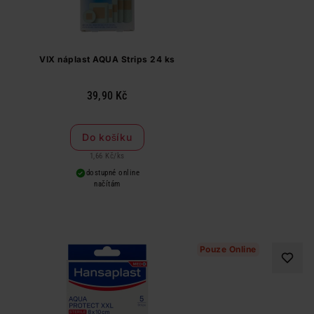
VIX náplast AQUA Strips 24 ks
39,90 Kč
Do košíku
1,66 Kč
/
ks
dostupné online
načítám
Pouze Online