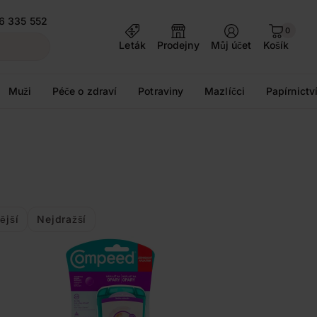
6 335 552
0
Leták
Prodejny
Můj účet
Košík
Muži
Péče o zdraví
Potraviny
Mazlíčci
Papírnictv
ější
Nejdražší