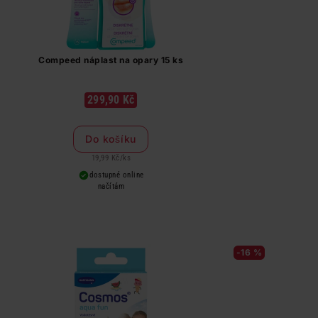
Compeed náplast na opary 15 ks
299,90 Kč
Do košíku
19,99 Kč
/
ks
dostupné online
načítám
-16 %