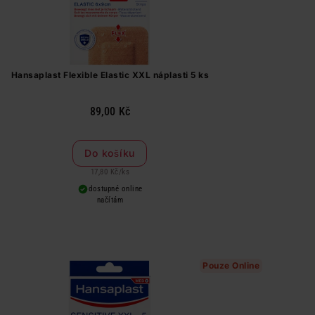
Hansaplast Flexible Elastic XXL náplasti 5 ks
89,00 Kč
Do košíku
17,80 Kč
/
ks
dostupné online
načítám
Pouze Online