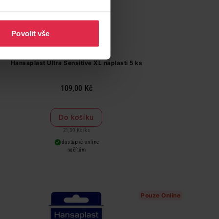
Povolit vše
Hansaplast Ultra Sensitive XL náplasti 5 ks
109,00 Kč
Do košíku
21,80 Kč
/
ks
dostupné online
načítám
Pouze Online