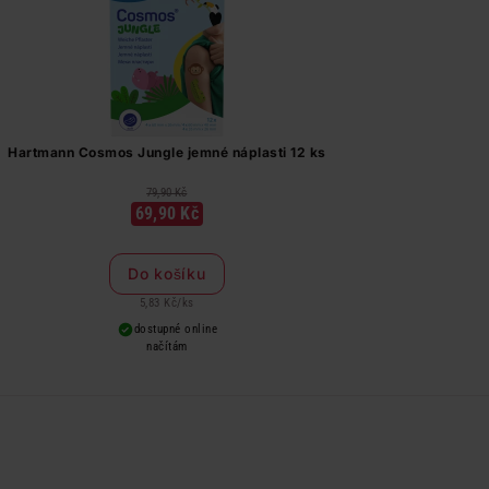
Hartmann Cosmos Jungle jemné náplasti 12 ks
79,90 Kč
69,90 Kč
Do košíku
5,83 Kč
/
ks
dostupné online
načítám