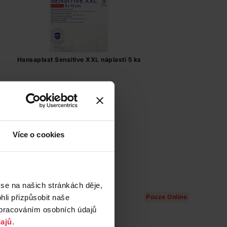
Hansaplast Sensitive XXL náplasti 5 ks
139,00 Kč
Do košíku
27,80 Kč
/
ks
Více o cookies
dostupné online
načítám
 se na našich stránkách děje,
li přizpůsobit naše
Pouze Online
zpracováním osobních údajů
ajů
.