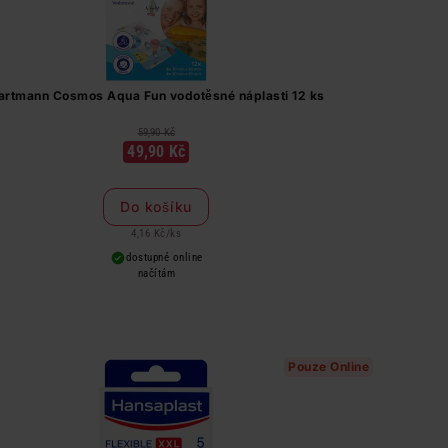
artmann Cosmos Aqua Fun vodotěsné náplasti 12 ks
59,90 Kč
49,90 Kč
Do košíku
4,16 Kč
/
ks
dostupné online
načítám
Pouze Online