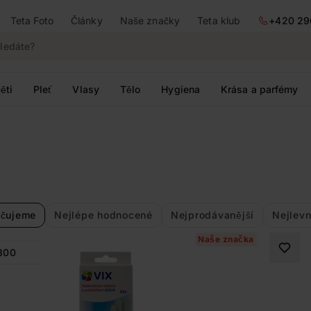
Teta Foto
Články
Naše značky
Teta klub
+420 29
ěti
Pleť
Vlasy
Tělo
Hygiena
Krása a parfémy
čujeme
Nejlépe hodnocené
Nejprodávanější
Nejlevn
Naše značka