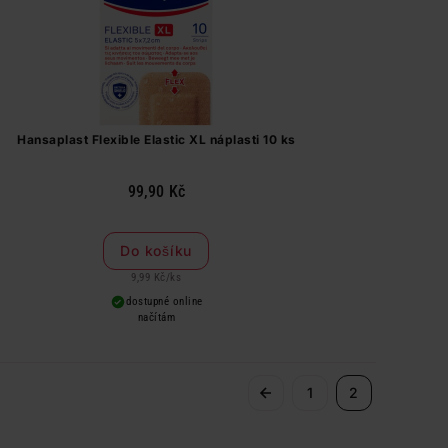
Hansaplast Flexible Elastic XL náplasti 10 ks
99,90 Kč
Do košíku
9,99 Kč
/
ks
dostupné online
načítám
1
2