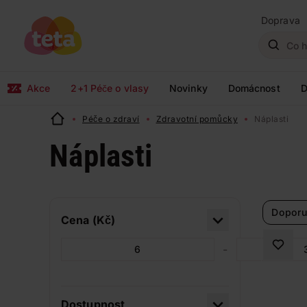
Doprava
Akce
2+1 Péče o vlasy
Novinky
Domácnost
D
Péče o zdraví
Zdravotní pomůcky
Náplasti
Náplasti
Doporu
Cena (Kč)
-
Dostupnost