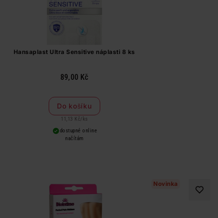
Hansaplast Ultra Sensitive náplasti 8 ks
89,00 Kč
Do košíku
11,13 Kč
/
ks
dostupné online
načítám
Novinka