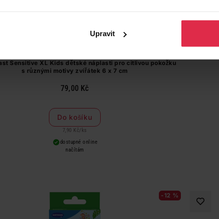
Upravit
st Sensitive XL Kids dětské náplasti pro citlivou pokožku
s různými motivy zvířátek 6 x 7 cm
79,00 Kč
Do košíku
7,90 Kč
/
ks
dostupné online
načítám
-12 %