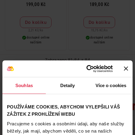
199,00 Kč
189,00 Kč
Do košíku
Do košíku
2,21 Kč
/
ks
15,75 Kč
/
ks
dostupné online
dostupné online
načítám
načítám
Zobrazeno 81-84 z 84
...
1
3
Souhlas
Detaily
Více o cookies
Oblíbené značky
POUŽÍVÁME COOKIES, ABYCHOM VYLEPŠILI VÁŠ
ZÁŽITEK Z PROHLÍŽENÍ WEBU
Zobrazit všechny značky
Pracujeme s cookies a osobními údaji, aby naše služby
běžely, jak mají, abychom věděli, co se na našich