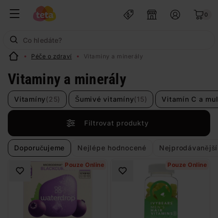
0
Péče o zdraví
Vitaminy a minerály
Vitaminy a minerály
Vitamíny
(25)
Šumivé vitamíny
(15)
Vitamín C a mul
Filtrovat produkty
Doporučujeme
Nejlépe hodnocené
Nejprodávanější
Pouze Online
Pouze Online