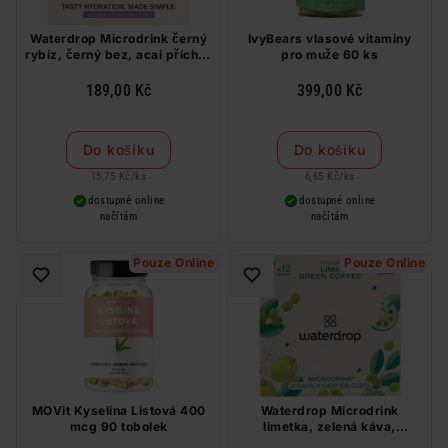
Waterdrop Microdrink černý
IvyBears vlasové vitaminy
rybíz, černý bez, acai příchuť
pro muže 60 ks
24,0 g
189,00 Kč
399,00 Kč
Do košíku
Do košíku
15,75 Kč
/
ks
6,65 Kč
/
ks
dostupné online
dostupné online
načítám
načítám
Pouze Online
Pouze Online
MOVit Kyselina Listová 400
Waterdrop Microdrink
mcg 90 tobolek
limetka, zelená káva,
citronový list příchuť 25,2 g