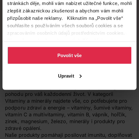
stránkách děje, mohli vám nabízet užitečné funkce, mohli
zlepšit zákaznickou zkušenost a abychom vám mohli
Doručení zdarma
Věrnostní slevy
přizpůsobit naše reklamy. Kliknutím na „Povolit vše“
při nákupu nad 1 200 Kč
ušetřete s Teta klubem
souhlasíte s používáním všech souborů cookies a se
zpracováním osobních údajů prostřednictvím cookies.
Více informací naleznete v našich
Zásadách ochrany
osobních údajů
Vyzvednutí na
.
Široká síť prodejen
prodejně
přes 500 prodejen po
Povolit vše
celé ČR.
už do 60 minut.
Upravit
Objevte vitaminy, minerály a doplňky stravy, které
posilují imunitu, doplňují živiny a zajišťují energii a
pohodu pro váš každodenní život. V kategorii
Vitaminy a minerály najdete vše, co potřebujete pro
podporu zdraví a energie – vitaminy, šumivé vitaminy,
vitamin C a multivitaminy, vitamin B, vápník, hořčík,
zinek, magnesium, železo, minerály i produkty pro
zdravé opálení.
Naše produkty pomáhají posilovat imunitu, doplňovat