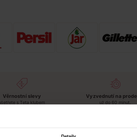
Věrnostní slevy
Vyzvednutí na prode
ušetřete s Teta klubem
už do 60 minut.
řebné pro péči o vaše domácí mazlíčky. Nabízíme široký sort
Detaily