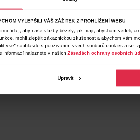
ruhy krmiv, pamlsků a doplňků stravy, které podporují jejic
y z kvalitních surovin a obsahují všechny potřebné živiny.
 klouby, srst a celkovou kondici.
CHOM VYLEPŠILI VÁŠ ZÁŽITEK Z PROHLÍŽENÍ WEBU
nzerv, kapsiček a pamlsků, které uspokojí i ty nejnáročně
mi údaji, aby naše služby běžely, jak mají, abychom věděli, co
m na vysoký obsah bílkovin a nízký obsah sacharidů. Krom
funkce, mohli zlepšit zákaznickou zkušenost a abychom vám moh
ími problémy.
lit vše“ souhlasíte s používáním všech souborů cookies a se 
ich mazlíčků nabízíme různé hygienické potřeby, jako jsou
e informací naleznete v našich
Zásadách ochrany osobních úd
erfektním stavu.
abízíme různé doplňky, jako jsou pelíšky, přepravky, misky 
Upravit