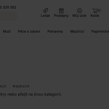
6 335 552
0
Leták
Prodejny
Můj účet
Košík
Muži
Péče o zdraví
Potraviny
Mazlíčci
Papírnictv
ější
Nejdražší
y nebo přejít na jinou kategorii.