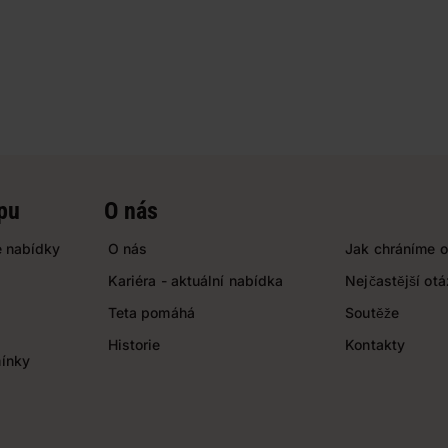
pu
O nás
 nabídky
O nás
Jak chráníme o
Kariéra - aktuální nabídka
Nejčastější ot
Teta pomáhá
Soutěže
Historie
Kontakty
ínky