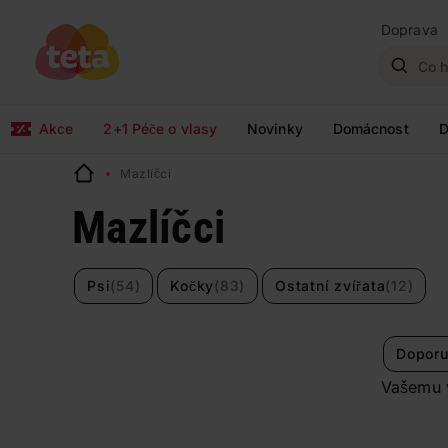
Doprava
Akce
2+1 Péče o vlasy
Novinky
Domácnost
D
Mazlíčci
Mazlíčci
Psi
(54)
Kočky
(83)
Ostatní zvířata
(12)
Doporu
Vašemu v