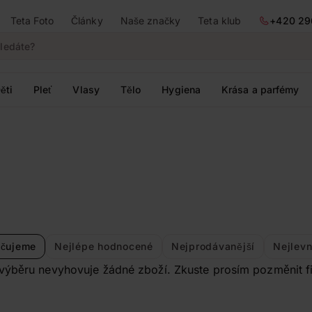
Teta Foto
Články
Naše značky
Teta klub
+420 29
ěti
Pleť
Vlasy
Tělo
Hygiena
Krása a parfémy
čujeme
Nejlépe hodnocené
Nejprodávanější
Nejlevn
ýběru nevyhovuje žádné zboží. Zkuste prosím pozměnit filtr