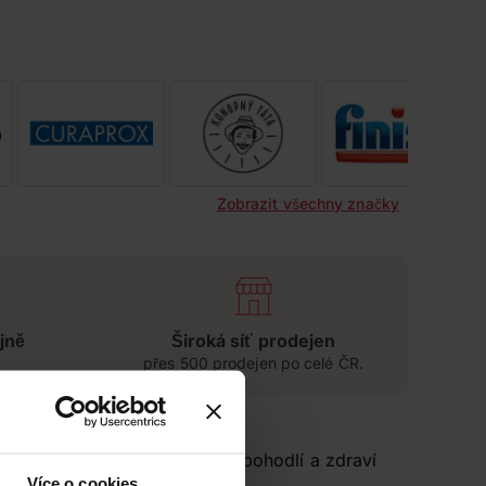
Zobrazit všechny značky
jně
Široká síť prodejen
přes 500 prodejen po celé ČR.
iment produktů, které zajistí pohodlí a zdraví
Více o cookies