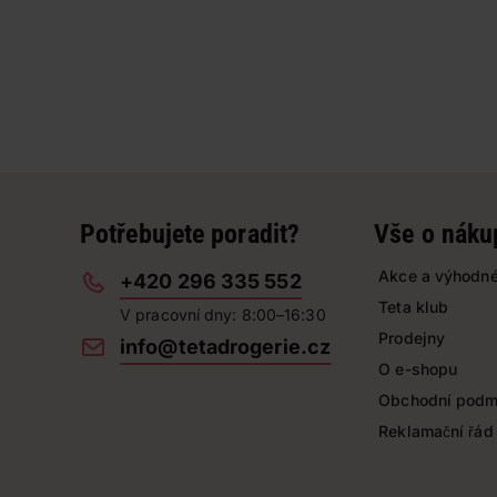
Potřebujete poradit?
Vše o náku
Akce a výhodné
+420 296 335 552
Teta klub
V pracovní dny: 8:00–16:30
Prodejny
info@tetadrogerie.cz
O e-shopu
Obchodní podm
Reklamační řád