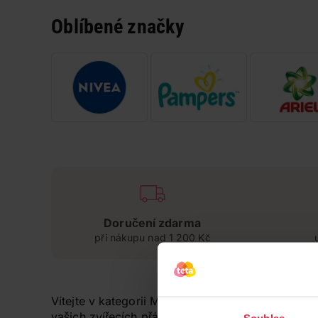
Oblíbené značky
Doručení zdarma
při nákupu nad 1 200 Kč
Vítejte v kategorii Mazlíčci, kde najdete vše pot
vašich zvířecích přátel.