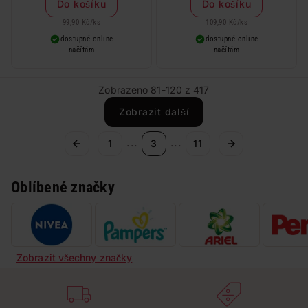
Do košíku
Do košíku
99,90 Kč
/
ks
109,90 Kč
/
ks
dostupné online
dostupné online
načítám
načítám
Zobrazeno 81-120 z 417
Zobrazit další
...
...
1
3
11
Oblíbené značky
Zobrazit všechny značky