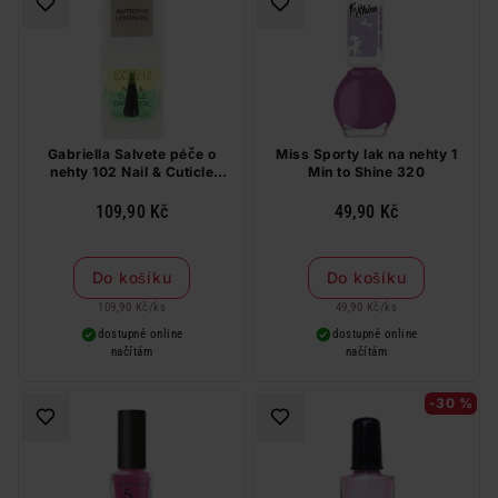
Gabriella Salvete péče o
Miss Sporty lak na nehty 1
nehty 102 Nail & Cuticle
Min to Shine 320
Caring Oil
109,90 Kč
49,90 Kč
Do košíku
Do košíku
109,90 Kč
/
ks
49,90 Kč
/
ks
dostupné online
dostupné online
načítám
načítám
-30 %