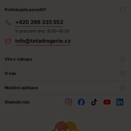
Potřebujete poradit?
+420 296 335 552
V pracovní dny: 8:00–16:30
info@tetadrogerie.cz
Vše o nákupu
Akce a výhodné nabídky
O nás
Teta klub
O nás
Prodejny
Mobilní aplikace
Kariéra - aktuální nabídka
O e-shopu
Teta pomáhá
Sledujte nás
Obchodní podmínky
Historie
Reklamační řád
Jak chráníme osobní údaje
Nejčastější otázky