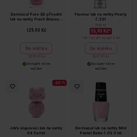
Dermacol Pure 3D přírodní
Flormar lak na nehty Pearly
lak na nehty Fresh Blossom
č.201
č.03
79,90 Kč
129,90 Kč
55,93 Kč*
*za 1 ks při koupi 2 ks
Do košíku
Do košíku
129,90 Kč
/
ks
55,93 Kč
/
ks
dostupné online
dostupné online
načítám
načítám
-30 %
JoVo slupovací lak na nehty
Dermacol lak na nehty Mini
04 Carlet
Pastel Babe č.02 5 ml