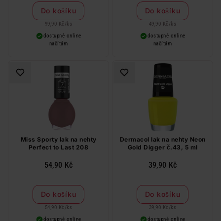
Do košíku
Do košíku
99,90 Kč
/
ks
49,90 Kč
/
ks
dostupné online
dostupné online
načítám
načítám
Miss Sporty lak na nehty
Dermacol lak na nehty Neon
Perfect to Last 208
Gold Digger č.43, 5 ml
54,90 Kč
39,90 Kč
Do košíku
Do košíku
54,90 Kč
/
ks
39,90 Kč
/
ks
dostupné online
dostupné online