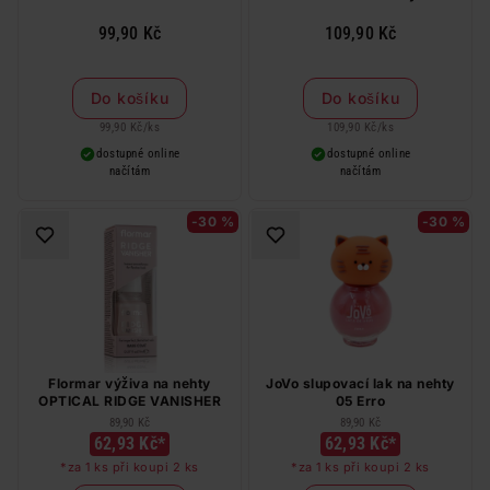
99,90 Kč
109,90 Kč
Do košíku
Do košíku
99,90 Kč
/
ks
109,90 Kč
/
ks
dostupné online
dostupné online
načítám
načítám
-30 %
-30 %
Flormar výživa na nehty
JoVo slupovací lak na nehty
OPTICAL RIDGE VANISHER
05 Erro
89,90 Kč
89,90 Kč
62,93 Kč*
62,93 Kč*
*za 1 ks při koupi 2 ks
*za 1 ks při koupi 2 ks