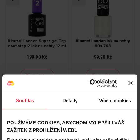
Rimmel London Super gel Top
Rimmel London lak na nehty
coat step 2 lak na nehty 12 ml
60s 703
199,90 Kč
99,90 Kč
Do košíku
Do košíku
199,90 Kč
/
ks
99,90 Kč
/
ks
dostupné online
dostupné online
načítám
načítám
Souhlas
Detaily
Více o cookies
POUŽÍVÁME COOKIES, ABYCHOM VYLEPŠILI VÁŠ
ZÁŽITEK Z PROHLÍŽENÍ WEBU
Pracujeme s cookies a osobními údaji, aby naše služby