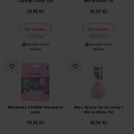
Lasting Colour 120
Min to Shine 115
54,90 Kč
49,90 Kč
Do košíku
Do košíku
54,90 Kč
/
ks
49,90 Kč
/
ks
dostupné online
dostupné online
načítám
načítám
Martinelia COSMIC Manikúrní
Miss Sporty lak na nehty 1
sada
Min to Shine 112
99,90 Kč
49,90 Kč