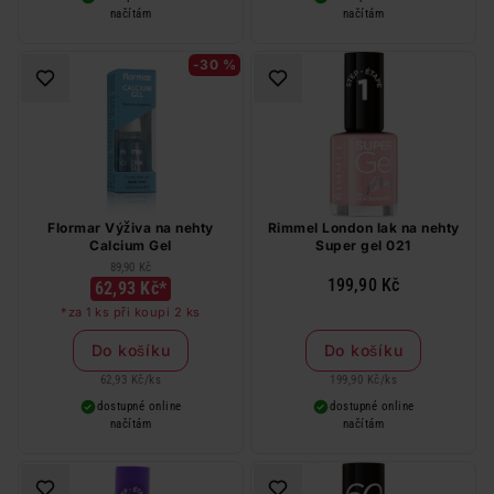
načítám
načítám
-30 %
Flormar Výživa na nehty
Rimmel London lak na nehty
Calcium Gel
Super gel 021
89,90 Kč
199,90 Kč
62,93 Kč*
*za 1 ks při koupi 2 ks
Do košíku
Do košíku
62,93 Kč
/
ks
199,90 Kč
/
ks
dostupné online
dostupné online
načítám
načítám