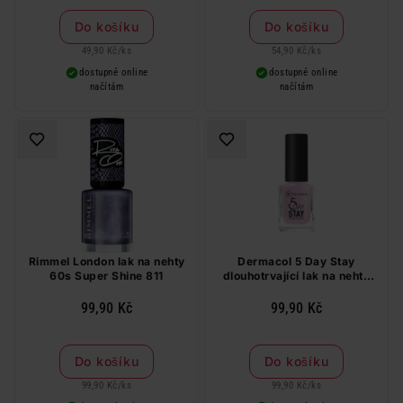
Do košíku
Do košíku
49,90 Kč
/
ks
54,90 Kč
/
ks
dostupné online
dostupné online
načítám
načítám
Rimmel London lak na nehty
Dermacol 5 Day Stay
60s Super Shine 811
dlouhotrvající lak na nehty
secret wish 03 11 ml
99,90 Kč
99,90 Kč
Do košíku
Do košíku
99,90 Kč
/
ks
99,90 Kč
/
ks