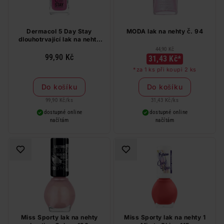
Dermacol 5 Day Stay
MODA lak na nehty č. 94
dlouhotrvající lak na nehty
pink affair 17 11 ml
44,90 Kč
99,90 Kč
31,43 Kč*
*za 1 ks při koupi 2 ks
Do košíku
Do košíku
99,90 Kč
/
ks
31,43 Kč
/
ks
dostupné online
dostupné online
načítám
načítám
Miss Sporty lak na nehty
Miss Sporty lak na nehty 1