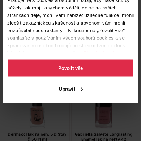
běžely, jak mají, abychom věděli, co se na našich
stránkách děje, mohli vám nabízet užitečné funkce, mohli
Sally Hansen Vrchní lak na
Dermacol 5 Day Stay
zlepšit zákaznickou zkušenost a abychom vám mohli
nehty Miracle gel 101 top coat
dlouhotrvající lak na nehty
14,7 ml
lucky charm 05 11 ml
přizpůsobit naše reklamy. Kliknutím na „Povolit vše“
249,90 Kč
99,90 Kč
souhlasíte s používáním všech souborů cookies a se
zpracováním osobních údajů prostřednictvím cookies.
Do košíku
Do košíku
Více informací naleznete v našich
Zásadách ochrany
osobních údajů
.
249,90 Kč
/
ks
99,90 Kč
/
ks
Povolit vše
dostupné online
dostupné online
načítám
načítám
Upravit
Dermacol lak na neh. 5 D Stay
Gabriella Salvete Longlasting
č.50 11 ml
Enamel lak na nehty 42