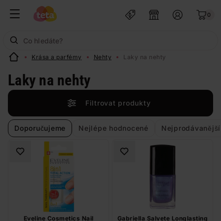
0
Krása a parfémy
Nehty
Laky na nehty
Laky na nehty
Filtrovat produkty
Doporučujeme
Nejlépe hodnocené
Nejprodávanější
Eveline Cosmetics Nail
Gabriella Salvete Longlasting