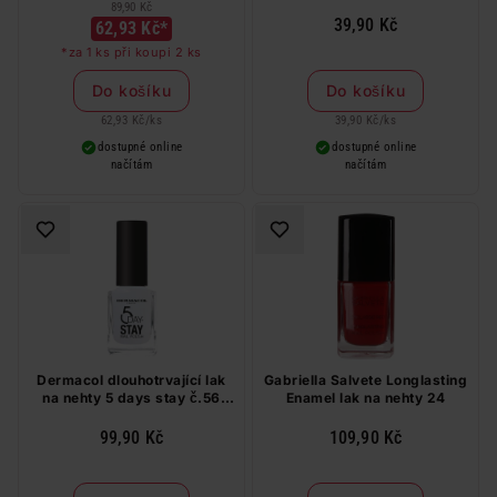
89,90 Kč
39,90 Kč
62,93 Kč*
*za 1 ks při koupi 2 ks
Do košíku
Do košíku
62,93 Kč
/
ks
39,90 Kč
/
ks
dostupné online
dostupné online
načítám
načítám
Dermacol dlouhotrvající lak
Gabriella Salvete Longlasting
na nehty 5 days stay č.56
Enamel lak na nehty 24
Arctic White 11 ml
99,90 Kč
109,90 Kč