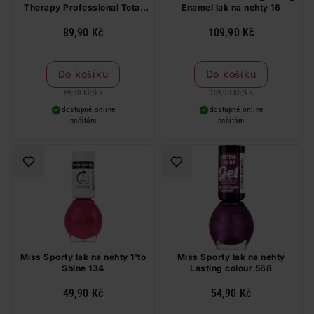
Therapy Professional Total
Enamel lak na nehty 16
Action 8v1 nehtový
kondicionér 12 ml
89,90 Kč
109,90 Kč
Do košíku
Do košíku
89,90 Kč
/
ks
109,90 Kč
/
ks
dostupné online
dostupné online
načítám
načítám
Miss Sporty lak na nehty 1'to
Miss Sporty lak na nehty
Shine 134
Lasting colour 568
49,90 Kč
54,90 Kč