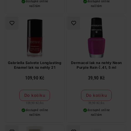
dostupné online
dostupné online
načítám
načítám
Gabriella Salvete Longlasting
Dermacol lak na nehty Neon
Enamel lak na nehty 21
Purple Rain č.41, 5 ml
109,90 Kč
39,90 Kč
Do košíku
Do košíku
109,90 Kč
/
ks
39,90 Kč
/
ks
dostupné online
dostupné online
načítám
načítám