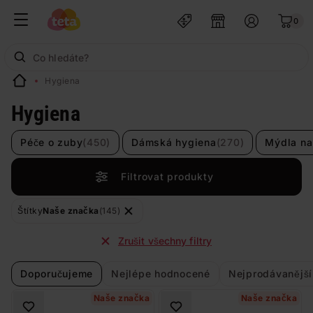
0
Hygiena
Hygiena
Péče o zuby
(450)
Dámská hygiena
(270)
Mýdla na
Filtrovat produkty
Štítky
Naše značka
(145)
Zrušit všechny filtry
Doporučujeme
Nejlépe hodnocené
Nejprodávanější
Naše značka
Naše značka