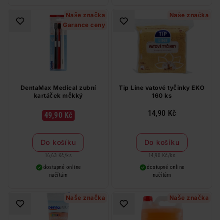
Naše značka
Naše značka
Garance ceny
DentaMax Medical zubní
Tip Line vatové tyčinky EKO
kartáček měkký
160 ks
14,90 Kč
49,90 Kč
Do košíku
Do košíku
16,63 Kč
/
ks
14,90 Kč
/
ks
dostupné online
dostupné online
načítám
načítám
Naše značka
Naše značka