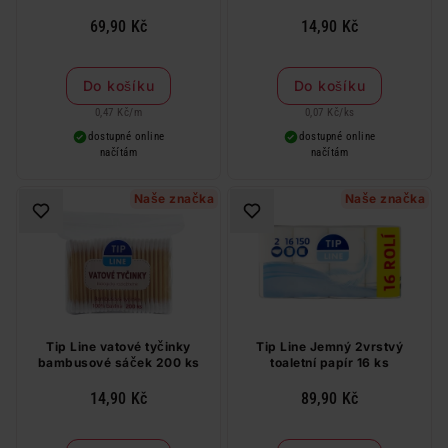
69,90 Kč
14,90 Kč
Do košíku
Do košíku
0,47 Kč
/
m
0,07 Kč
/
ks
dostupné online
dostupné online
načítám
načítám
Naše značka
Naše značka
Tip Line vatové tyčinky
Tip Line Jemný 2vrstvý
bambusové sáček 200 ks
toaletní papír 16 ks
14,90 Kč
89,90 Kč