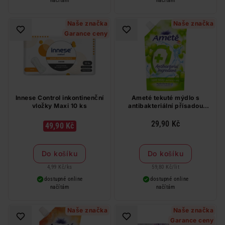
načítám
načítám
Naše značka
Naše značka
Garance ceny
Innese Control inkontinenční
Ameté tekuté mýdlo s
vložky Maxi 10 ks
antibakteriální přísadou
Sensitive 500 ml
29,90 Kč
49,90 Kč
Do košíku
Do košíku
4,99 Kč
/
ks
59,80 Kč
/
lit
dostupné online
dostupné online
načítám
načítám
Naše značka
Naše značka
Garance ceny