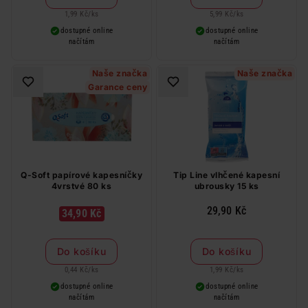
1,99 Kč
/
ks
5,99 Kč
/
ks
dostupné online
dostupné online
načítám
načítám
Naše značka
Naše značka
Garance ceny
Q-Soft papírové kapesníčky
Tip Line vlhčené kapesní
4vrstvé 80 ks
ubrousky 15 ks
29,90 Kč
34,90 Kč
Do košíku
Do košíku
0,44 Kč
/
ks
1,99 Kč
/
ks
dostupné online
dostupné online
načítám
načítám