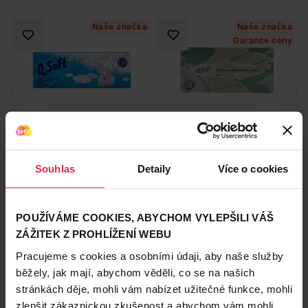
Naše značka
Naše značka
Garance ceny
Q-Soft papírové kapesníčky
Q-Soft papírové kapesníčky
3vrstvé 10 x 10 ks
recyklované 3vrstvé 80 ks
29,90 Kč
29,90 Kč
Souhlas
Detaily
Více o cookies
Do košíku
Do košíku
POUŽÍVÁME COOKIES, ABYCHOM VYLEPŠILI VÁŠ
0,30 Kč
/
ks
0,37 Kč
/
ks
ZÁŽITEK Z PROHLÍŽENÍ WEBU
dostupné online
dostupné online
načítám
načítám
Pracujeme s cookies a osobními údaji, aby naše služby
běžely, jak mají, abychom věděli, co se na našich
Naše značka
Naše značka
stránkách děje, mohli vám nabízet užitečné funkce, mohli
Garance ceny
zlepšit zákaznickou zkušenost a abychom vám mohli