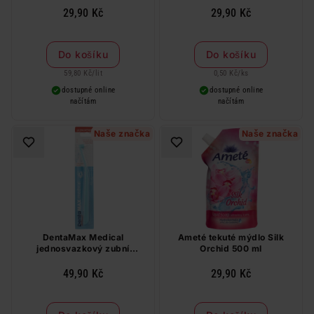
29,90 Kč
29,90 Kč
Do košíku
Do košíku
59,80 Kč
/
lit
0,50 Kč
/
ks
dostupné online
dostupné online
načítám
načítám
Naše značka
Naše značka
DentaMax Medical
Ameté tekuté mýdlo Silk
jednosvazkový zubní
Orchid 500 ml
kartáček ultra měkký, mix
barev
49,90 Kč
29,90 Kč