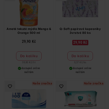
Ameté tekuté mýdlo Mango &
Q-Soft papírové kapesníky
Orange 500 ml
3vrstvé 80 ks
29,90 Kč
29,90 Kč
Do košíku
Do košíku
59,80 Kč
/
lit
0,37 Kč
/
ks
dostupné online
dostupné online
načítám
načítám
Naše značka
Naše značka