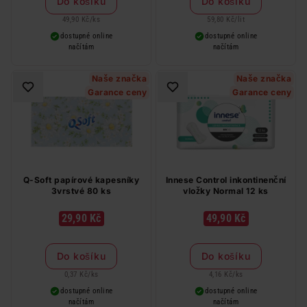
Do košíku
Do košíku
49,90 Kč
/
ks
59,80 Kč
/
lit
dostupné online
dostupné online
načítám
načítám
Naše značka
Naše značka
Garance ceny
Garance ceny
Q-Soft papírové kapesníky
Innese Control inkontinenční
3vrstvé 80 ks
vložky Normal 12 ks
29,90 Kč
49,90 Kč
Do košíku
Do košíku
0,37 Kč
/
ks
4,16 Kč
/
ks
dostupné online
dostupné online
načítám
načítám