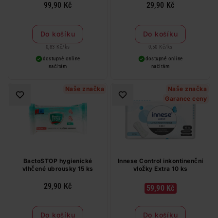
99,90 Kč
29,90 Kč
Do košíku
Do košíku
0,83 Kč
/
ks
0,50 Kč
/
ks
dostupné online
dostupné online
načítám
načítám
Naše značka
Naše značka
Garance ceny
BactoSTOP hygienické
Innese Control inkontinenční
vlhčené ubrousky 15 ks
vložky Extra 10 ks
29,90 Kč
59,90 Kč
Do košíku
Do košíku