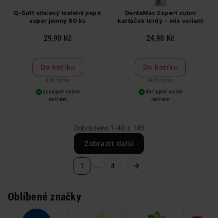
Q-Soft vlhčený toaletní papír
DentaMax Expert zubní
super jemný 60 ks
kartáček tvrdý - mix variant
29,90 Kč
24,90 Kč
Do košíku
Do košíku
0,50 Kč
/
ks
24,90 Kč
/
ks
dostupné online
dostupné online
načítám
načítám
Zobrazeno 1-40 z 145
Zobrazit další
...
1
4
Oblíbené značky