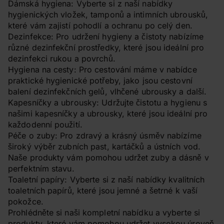
Dámská hygiena: Vyberte si z naší nabídky
hygienických vložek, tamponů a intimních ubrousků,
které vám zajistí pohodlí a ochranu po celý den.
Dezinfekce: Pro udržení hygieny a čistoty nabízíme
různé dezinfekční prostředky, které jsou ideální pro
dezinfekci rukou a povrchů.
Hygiena na cesty: Pro cestování máme v nabídce
praktické hygienické potřeby, jako jsou cestovní
balení dezinfekčních gelů, vlhčené ubrousky a další.
Kapesníčky a ubrousky: Udržujte čistotu a hygienu s
našimi kapesníčky a ubrousky, které jsou ideální pro
každodenní použití.
Péče o zuby: Pro zdravý a krásný úsměv nabízíme
široký výběr zubních past, kartáčků a ústních vod.
Naše produkty vám pomohou udržet zuby a dásně v
perfektním stavu.
Toaletní papíry: Vyberte si z naší nabídky kvalitních
toaletních papírů, které jsou jemné a šetrné k vaší
pokožce.
Prohlédněte si naši kompletní nabídku a vyberte si
produkty, které vám pomohou udržet vysokou úroveň