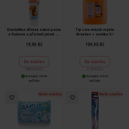
DentaMax dětská zubní pasta
Tip Line tekuté mýdlo
s fluórem a příchutí jahod 50
Broskev + vanilka 5 l
ml
19,90 Kč
109,90 Kč
Do košíku
Do košíku
398,00 Kč
/
lit
21,98 Kč
/
lit
dostupné online
dostupné online
načítám
načítám
Naše značka
Naše značka