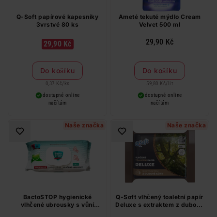
Q-Soft papírové kapesníky
Ameté tekuté mýdlo Cream
3vrstvé 80 ks
Velvet 500 ml
29,90 Kč
29,90 Kč
Do košíku
Do košíku
0,37 Kč
/
ks
59,80 Kč
/
lit
dostupné online
dostupné online
načítám
načítám
Naše značka
Naše značka
BactoSTOP hygienické
Q-Soft vlhčený toaletní papír
vlhčené ubrousky s vůní
Deluxe s extraktem z dubové
limetky 120 ks
kůry 60 ks