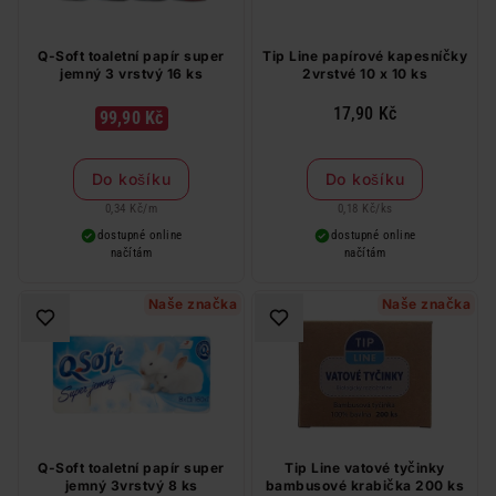
Q-Soft toaletní papír super
Tip Line papírové kapesníčky
jemný 3 vrstvý 16 ks
2vrstvé 10 x 10 ks
17,90 Kč
99,90 Kč
Do košíku
Do košíku
0,34 Kč
/
m
0,18 Kč
/
ks
dostupné online
dostupné online
načítám
načítám
Naše značka
Naše značka
Q-Soft toaletní papír super
Tip Line vatové tyčinky
jemný 3vrstvý 8 ks
bambusové krabička 200 ks