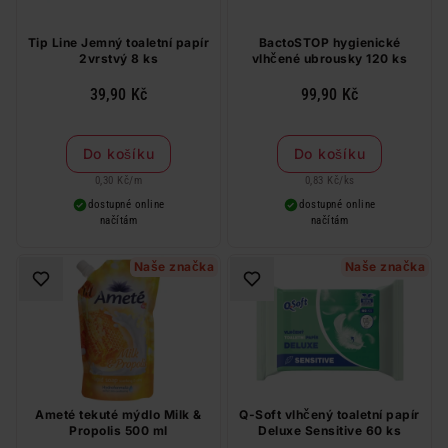
Tip Line Jemný toaletní papír
BactoSTOP hygienické
2vrstvý 8 ks
vlhčené ubrousky 120 ks
39,90 Kč
99,90 Kč
Do košíku
Do košíku
0,30 Kč
/
m
0,83 Kč
/
ks
dostupné online
dostupné online
načítám
načítám
Naše značka
Naše značka
Ameté tekuté mýdlo Milk &
Q-Soft vlhčený toaletní papír
Propolis 500 ml
Deluxe Sensitive 60 ks