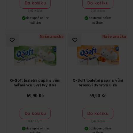
Do košíku
Do košíku
0,07 Kč
/
ks
0,34 Kč
/
m
dostupné online
dostupné online
načítám
načítám
Naše značka
Naše značka
Q-Soft toaletní papír s vůní
Q-Soft toaletní papír s vůní
heřmánku 3vrstvý 8 ks
broskví 3vrstvý 8 ks
69,90 Kč
69,90 Kč
Do košíku
Do košíku
0,47 Kč
/
m
0,47 Kč
/
m
dostupné online
dostupné online