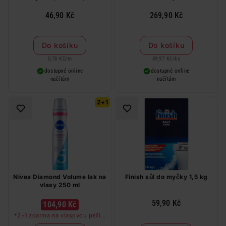
46,90 Kč
269,90 Kč
Do košíku
Do košíku
0,78 Kč
/
m
89,97 Kč
/
ks
dostupné online
dostupné online
načítám
načítám
2+1
Nivea Diamond Volume lak na
Finish sůl do myčky 1,5 kg
vlasy 250 ml
59,90 Kč
104,90 Kč
*2+1 zdarma na vlasovou péči v
libovolné kombinaci, nejlevnější