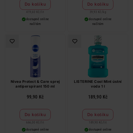
produkt zdarma. Neplatí na
Do košíku
Do košíku
barvy na vlasy a cestovní balení.
419,60 Kč
/
lit
39,93 Kč
/
kg
dostupné online
dostupné online
načítám
načítám
Nivea Protect & Care sprej
LISTERINE Cool Mint ústní
antiperspirant 150 ml
voda 1 l
99,90 Kč
189,90 Kč
Do košíku
Do košíku
666,00 Kč
/
lit
189,90 Kč
/
lit
dostupné online
dostupné online