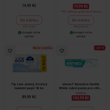
14,90 Kč
74,90 Kč
*Při nákupu pleťové a tělové
péče značky Nivea a Labello v
hodnotě nad 249 Kč dostanete
Do košíku
Do košíku
odličovač očí zdarma
0,07 Kč
/
ks
599,20 Kč
/
lit
dostupné online
dostupné online
načítám
načítám
Naše značka
-25 %
Tip Line Jemný 2vrstvý
elmex® Sensitive Gentle
toaletní papír 16 ks
White zubní pasta pro citlivé
zuby 75 ml
139,90 Kč
89,90 Kč
104,90 Kč