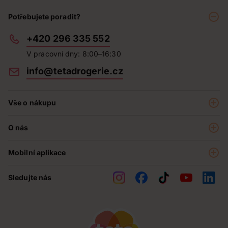
Potřebujete poradit?
+420 296 335 552
V pracovní dny: 8:00–16:30
info@tetadrogerie.cz
Vše o nákupu
Akce a výhodné nabídky
O nás
Teta klub
O nás
Prodejny
Mobilní aplikace
Kariéra - aktuální nabídka
O e-shopu
Teta pomáhá
Sledujte nás
Obchodní podmínky
Historie
Reklamační řád
Jak chráníme osobní údaje
Nejčastější otázky