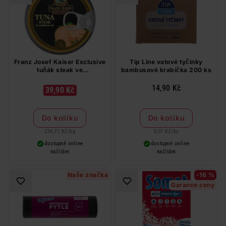
Franz Josef Kaiser Exclusive
Tip Line vatové tyčinky
tuňák steak ve
bambusové krabička 200 ks
slunečnicovém oleji 170 g
14,90 Kč
39,90 Kč
Do košíku
Do košíku
234,71 Kč
/
kg
0,07 Kč
/
ks
dostupné online
dostupné online
načítám
načítám
Naše značka
-16 %
Garance ceny