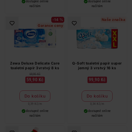
dostupné online
dostupné online
načítám
načítám
-14 %
Naše značka
Garance ceny
Zewa Deluxe Delicate Care
Q-Soft toaletní papír super
toaletní papír 3vrstvý 8 ks
jemný 3 vrstvý 16 ks
69,90 Kč
59,90 Kč
99,90 Kč
Do košíku
Do košíku
0,39 Kč
/
m
0,34 Kč
/
m
dostupné online
dostupné online
načítám
načítám