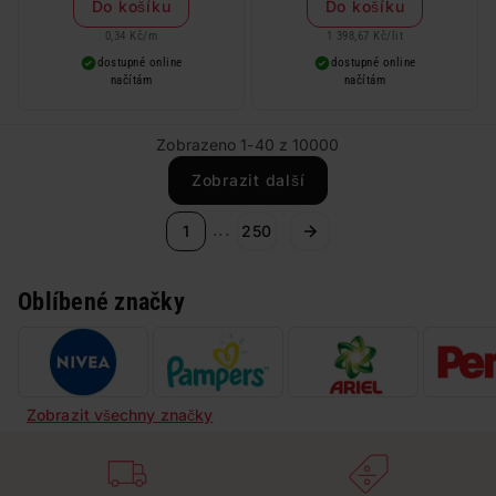
Do košíku
Do košíku
0,34 Kč
/
m
1 398,67 Kč
/
lit
dostupné online
dostupné online
načítám
načítám
Zobrazeno 1-40 z 10000
Zobrazit další
...
1
250
Oblíbené značky
Zobrazit všechny značky