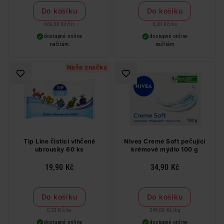
Do košíku
Do košíku
666,00 Kč
/
lit
0,20 Kč
/
ks
dostupné online
dostupné online
načítám
načítám
Naše značka
Tip Line čisticí vlhčené
Nivea Creme Soft pečující
ubrousky 60 ks
krémové mýdlo 100 g
19,90 Kč
34,90 Kč
Do košíku
Do košíku
0,33 Kč
/
ks
349,00 Kč
/
kg
dostupné online
dostupné online