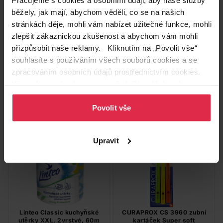
běžely, jak mají, abychom věděli, co se na našich
stránkách děje, mohli vám nabízet užitečné funkce, mohli
Colgate Triple Action Original
Q-Soft toaletní papír super
zlepšit zákaznickou zkušenost a abychom vám mohli
Mint zubní pasta 75 ml
jemný 3vrstvý 8 ks
přizpůsobit naše reklamy. Kliknutím na „Povolit vše“
44,90 Kč
69,90 Kč
souhlasíte s používáním všech souborů cookies a se
zpracováním osobních údajů prostřednictvím cookies.
Do košíku
Do košíku
Více informací naleznete v našich
Zásadách ochrany
osobních údajů
.
598,67 Kč
/
lit
0,47 Kč
/
m
Povolit vše
dostupné online
dostupné online
načítám
načítám
Pouze Online
Upravit
Linteo Classic kuchyňské
CURAPROX CS 3960 zubní
utěrky XXL, 2vrstvé, 60m
kartáček Super soft