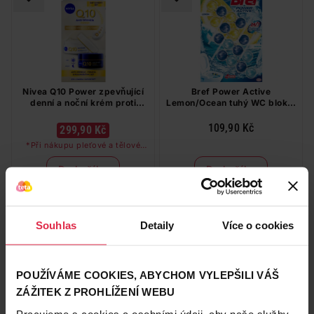
Nivea Q10 Power zpevňující
Bref Power Active
denní a noční krém proti
Lemon/Ocean tuhý WC blok 4
vráskám 2 x 50 ml
x 50 g
109,90 Kč
299,90 Kč
*Při nákupu pleťové a tělové
péče značky Nivea a Labello v
hodnotě nad 249 Kč dostanete
Do košíku
Do košíku
odličovač očí zdarma
2 999,00 Kč
/
lit
27,48 Kč
/
ks
dostupné online
dostupné online
načítám
načítám
Souhlas
Detaily
Více o cookies
Naše značka
POUŽÍVÁME COOKIES, ABYCHOM VYLEPŠILI VÁŠ
ZÁŽITEK Z PROHLÍŽENÍ WEBU
Pracujeme s cookies a osobními údaji, aby naše služby