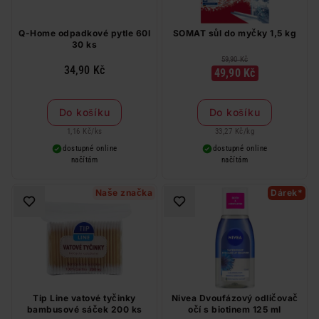
Q-Home odpadkové pytle 60l
SOMAT sůl do myčky 1,5 kg
30 ks
59,90 Kč
34,90 Kč
49,90 Kč
Do košíku
Do košíku
1,16 Kč
/
ks
33,27 Kč
/
kg
dostupné online
dostupné online
načítám
načítám
Naše značka
Dárek*
Tip Line vatové tyčinky
Nivea Dvoufázový odličovač
bambusové sáček 200 ks
očí s biotinem 125 ml