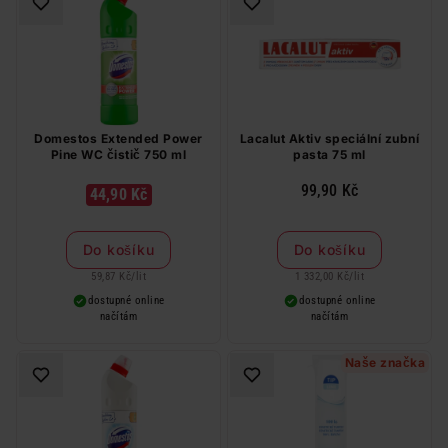
Domestos Extended Power
Lacalut Aktiv speciální zubní
Pine WC čistič 750 ml
pasta 75 ml
99,90 Kč
44,90 Kč
Do košíku
Do košíku
59,87 Kč
/
lit
1 332,00 Kč
/
lit
dostupné online
dostupné online
načítám
načítám
Naše značka