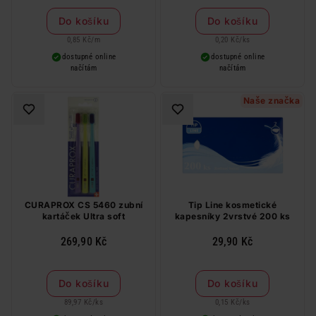
Do košíku
Do košíku
0,85 Kč
/
m
0,20 Kč
/
ks
dostupné online
dostupné online
načítám
načítám
Naše značka
CURAPROX CS 5460 zubní
Tip Line kosmetické
kartáček Ultra soft
kapesníky 2vrstvé 200 ks
269,90 Kč
29,90 Kč
Do košíku
Do košíku
89,97 Kč
/
ks
0,15 Kč
/
ks