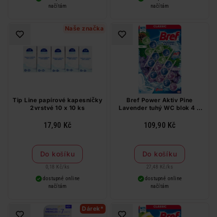
načítám
načítám
Naše značka
Tip Line papírové kapesníčky
Bref Power Aktiv Pine
2vrstvé 10 x 10 ks
Lavender tuhý WC blok 4 x
50 g
17,90 Kč
109,90 Kč
Do košíku
Do košíku
0,18 Kč
/
ks
27,48 Kč
/
ks
dostupné online
dostupné online
načítám
načítám
Dárek*