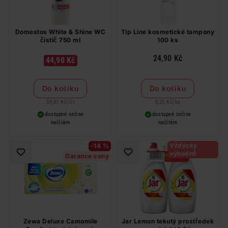
Domestos White & Shine WC
Tip Line kosmetické tampony
čistič 750 ml
100 ks
24,90 Kč
44,90 Kč
Do košíku
Do košíku
59,87 Kč
/
lit
0,25 Kč
/
ks
dostupné online
dostupné online
načítám
načítám
Vždycky
-14 %
výhodně
Garance ceny
Zewa Deluxe Camomile
Jar Lemon tekutý prostředek