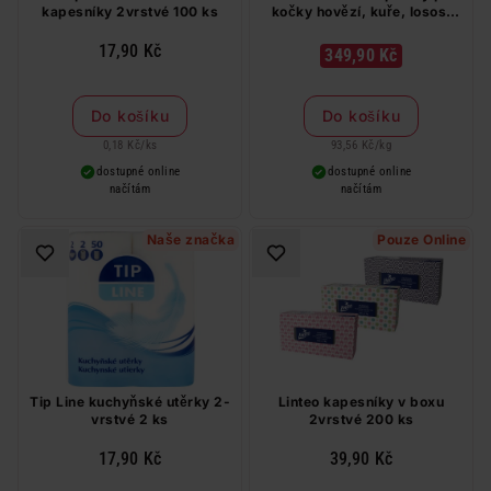
kapesníky 2vrstvé 100 ks
kočky hovězí, kuře, losos,
tuňák v želé 44 x 85 g
17,90 Kč
349,90 Kč
Do košíku
Do košíku
0,18 Kč
/
ks
93,56 Kč
/
kg
dostupné online
dostupné online
načítám
načítám
Naše značka
Pouze Online
Tip Line kuchyňské utěrky 2-
Linteo kapesníky v boxu
vrstvé 2 ks
2vrstvé 200 ks
17,90 Kč
39,90 Kč