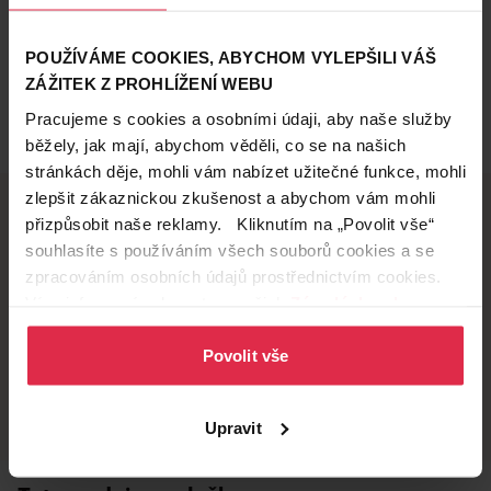
POUŽÍVÁME COOKIES, ABYCHOM VYLEPŠILI VÁŠ
ZÁŽITEK Z PROHLÍŽENÍ WEBU
Pracujeme s cookies a osobními údaji, aby naše služby
běžely, jak mají, abychom věděli, co se na našich
stránkách děje, mohli vám nabízet užitečné funkce, mohli
zlepšit zákaznickou zkušenost a abychom vám mohli
přizpůsobit naše reklamy. Kliknutím na „Povolit vše“
souhlasíte s používáním všech souborů cookies a se
Doručení zdarma
Věrnostní slevy
zpracováním osobních údajů prostřednictvím cookies.
při nákupu nad 1 200 Kč
ušetřete s Teta klubem
Více informací naleznete v našich
Zásadách ochrany
osobních údajů
.
Povolit vše
Vyzvednutí na
Široká síť prodejen
prodejně
přes 500 prodejen po
celé ČR.
už do 60 minut.
Upravit