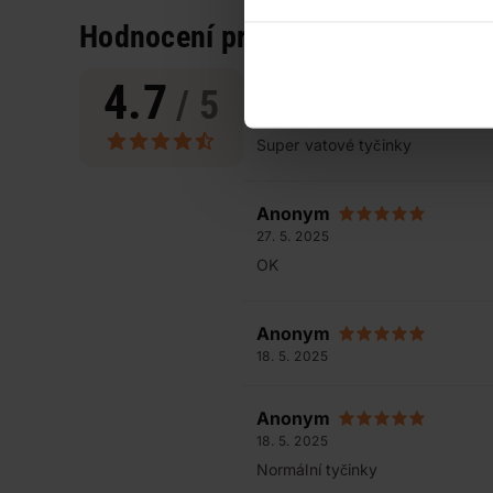
Hodnocení produktu
(29)
4.7
/ 5
Anonym
13. 7. 2025
Super vatové tyčinky
Anonym
27. 5. 2025
OK
Anonym
18. 5. 2025
Anonym
18. 5. 2025
Normální tyčinky