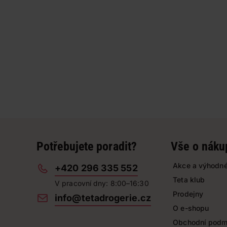
Potřebujete poradit?
Vše o náku
Akce a výhodné
+420 296 335 552
Teta klub
V pracovní dny: 8:00–16:30
Prodejny
info@tetadrogerie.cz
O e-shopu
Obchodní podm