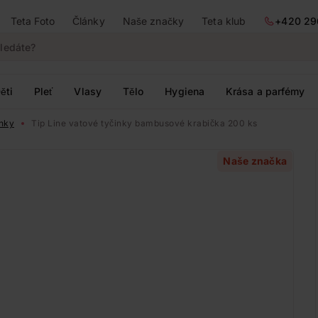
Teta Foto
Články
Naše značky
Teta klub
+420 29
ěti
Pleť
Vlasy
Tělo
Hygiena
Krása a parfémy
inky
Tip Line vatové tyčinky bambusové krabička 200 ks
Naše značka