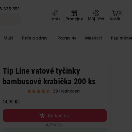
6 335 552
0
Leták
Prodejny
Můj účet
Košík
Muži
Péče o zdraví
Potraviny
Mazlíčci
Papírnictv
Tip Line vatové tyčinky
bambusové krabička 200 ks
29 Hodnocení
14,90 Kč
Do košíku
0,07 Kč
/
ks