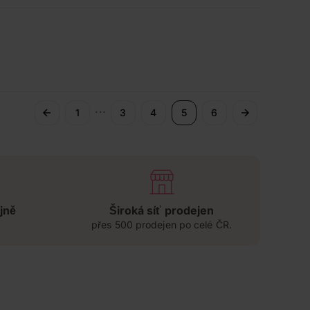
...
1
3
4
5
6
jně
Široká síť prodejen
přes 500 prodejen po celé ČR.