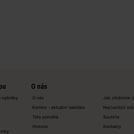
pu
O nás
 nabídky
O nás
Jak chráníme o
Kariéra - aktuální nabídka
Nejčastější ot
Teta pomáhá
Soutěže
Historie
Kontakty
ínky