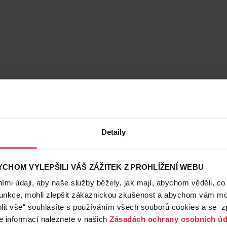
Detaily
CHOM VYLEPŠILI VÁŠ ZÁŽITEK Z PROHLÍŽENÍ WEBU
mi údaji, aby naše služby běžely, jak mají, abychom věděli, co
funkce, mohli zlepšit zákaznickou zkušenost a abychom vám moh
lit vše“ souhlasíte s používáním všech souborů cookies a se 
e informací naleznete v našich
Zásadách ochrany osobních úd