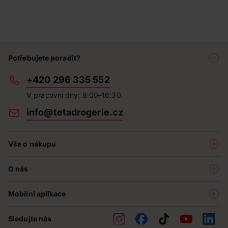
Potřebujete poradit?
+420 296 335 552
V pracovní dny: 8:00–16:30
info@tetadrogerie.cz
Vše o nákupu
Akce a výhodné nabídky
O nás
Teta klub
O nás
Prodejny
Mobilní aplikace
Kariéra - aktuální nabídka
O e-shopu
Teta pomáhá
Sledujte nás
Obchodní podmínky