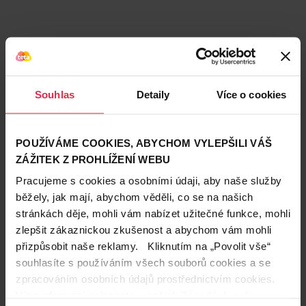
Souhlas
Detaily
Více o cookies
Hodnocení produktu
(29)
POUŽÍVÁME COOKIES, ABYCHOM VYLEPŠILI VÁŠ
4.7
ZÁŽITEK Z PROHLÍŽENÍ WEBU
/ 5
Pracujeme s cookies a osobními údaji, aby naše služby
běžely, jak mají, abychom věděli, co se na našich
Anonym
stránkách děje, mohli vám nabízet užitečné funkce, mohli
14. 9. 2025
zlepšit zákaznickou zkušenost a abychom vám mohli
Funkční tyčinky
přizpůsobit naše reklamy. Kliknutím na „Povolit vše“
souhlasíte s používáním všech souborů cookies a se
zpracováním osobních údajů prostřednictvím cookies.
Anonym
Více informací naleznete v našich
Zásadách ochrany
1. 9. 2025