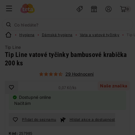
0
Hygiena
Dámská hygiena
Vata a vatové tyčinky
Tip 
Tip Line
Tip Line vatové tyčinky bambusové krabička
200 ks
29 Hodnocení
Naše značka
0,07 Kč
/
ks
Dostupné online
Načítám
Přidat do seznamu
Hlídat akce a dostupnost
Kód:
257985