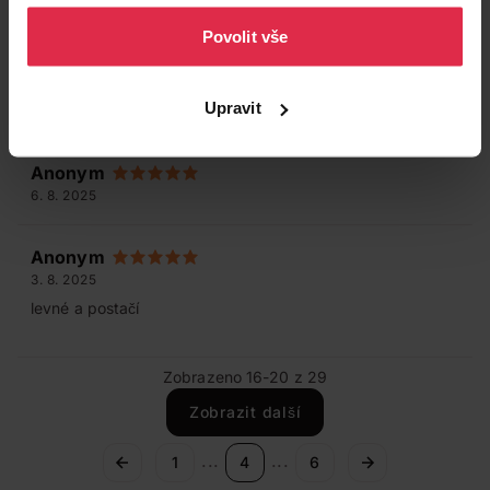
osobních údajů
.
Povolit vše
Anonym
20. 8. 2025
ok
Upravit
Anonym
6. 8. 2025
Anonym
3. 8. 2025
levné a postačí
Zobrazeno 16-20 z 29
Zobrazit další
...
...
1
4
6