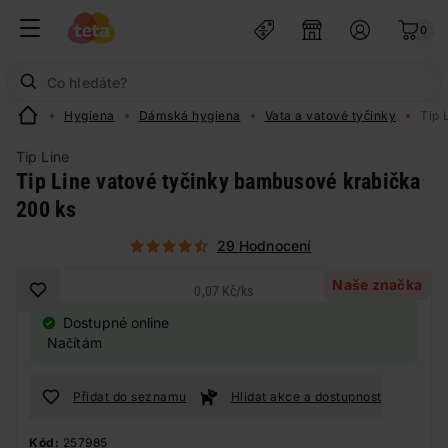
0
Hygiena
Dámská hygiena
Vata a vatové tyčinky
Tip 
Tip Line
Tip Line vatové tyčinky bambusové krabička
200 ks
29 Hodnocení
Naše značka
0,07 Kč
/
ks
Dostupné online
Načítám
Přidat do seznamu
Hlídat akce a dostupnost
Kód:
257985