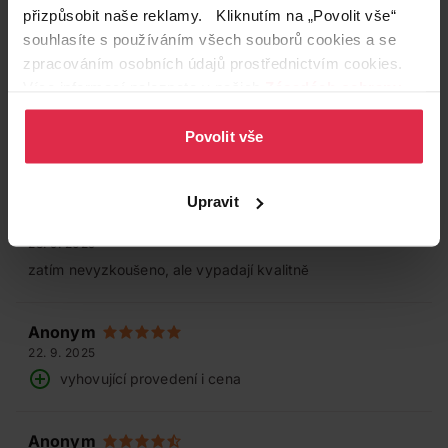
a lehce zlomí
přizpůsobit naše reklamy. Kliknutím na „Povolit vše“
takže člověk musí dávat pozor…
souhlasíte s používáním všech souborů cookies a se
zpracováním osobních údajů prostřednictvím cookies.
Více informací naleznete v našich
Zásadách ochrany
Anonym
osobních údajů
.
26. 9. 2025
Povolit vše
Vatové tyčinky sou balené v recyklovaném obalu takže
nezabírají tolik mista
Upravit
Anonym
23. 9. 2025
zatím nevyzkoušeno, ale vypadají kvalitně
Anonym
22. 9. 2025
vyhovující provedení i cena
Anonym