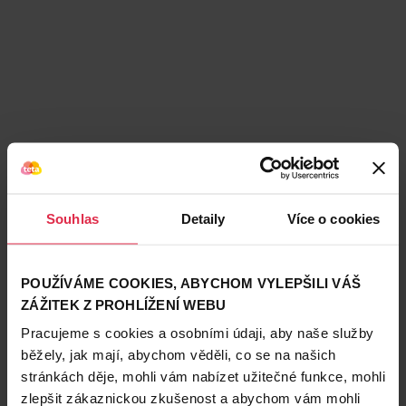
Hodnocení produktu
(29)
4.7
/ 5
Souhlas
Detaily
Více o cookies
Anonym
POUŽÍVÁME COOKIES, ABYCHOM VYLEPŠILI VÁŠ
29. 9. 2025
ZÁŽITEK Z PROHLÍŽENÍ WEBU
Vatové tyčinky celkem v pohodě…
Pracujeme s cookies a osobními údaji, aby naše služby
běžely, jak mají, abychom věděli, co se na našich
Jediná nevýhoda je to
stránkách děje, mohli vám nabízet užitečné funkce, mohli
že ten bambus na těch tyčinkách se snadno
zlepšit zákaznickou zkušenost a abychom vám mohli