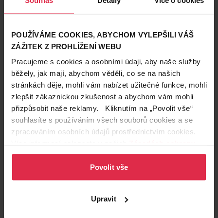
POUŽÍVÁME COOKIES, ABYCHOM VYLEPŠILI VÁŠ
ZÁŽITEK Z PROHLÍŽENÍ WEBU
Pracujeme s cookies a osobními údaji, aby naše služby
běžely, jak mají, abychom věděli, co se na našich
stránkách děje, mohli vám nabízet užitečné funkce, mohli
zlepšit zákaznickou zkušenost a abychom vám mohli
přizpůsobit naše reklamy. Kliknutím na „Povolit vše“
souhlasíte s používáním všech souborů cookies a se
zpracováním osobních údajů prostřednictvím cookies.
Více informací naleznete v našich
Zásadách ochrany
osobních údajů
.
Povolit vše
Hodnocení produktu
(1)
5
Upravit
/ 5