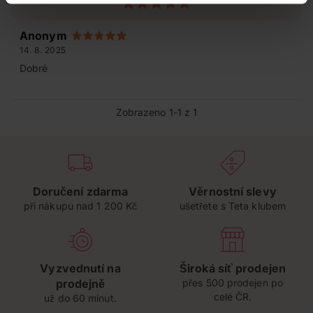
Anonym
14. 8. 2025
Dobré
Zobrazeno 1-1 z 1
Doručení zdarma
Věrnostní slevy
při nákupu nad 1 200 Kč
ušetřete s Teta klubem
Vyzvednutí na
Široká síť prodejen
prodejně
přes 500 prodejen po
celé ČR.
už do 60 minut.