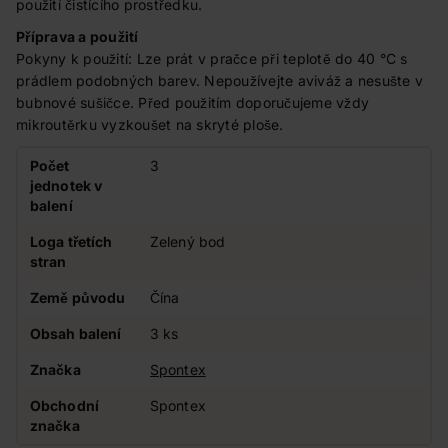
použití čistícího prostředku.
Příprava a použití
Pokyny k použití: Lze prát v pračce při teplotě do 40 °C s
prádlem podobných barev. Nepoužívejte aviváž a nesušte v
bubnové sušičce. Před použitím doporučujeme vždy
mikroutěrku vyzkoušet na skryté ploše.
Počet
3
jednotek v
balení
Loga třetích
Zelený bod
stran
Země původu
Čína
Obsah balení
3 ks
Značka
Spontex
Obchodní
Spontex
značka