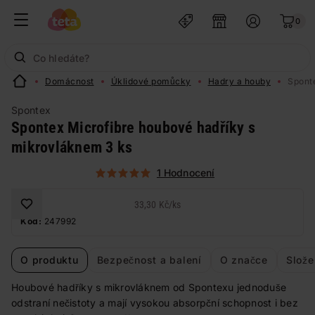
0
Domácnost
Úklidové pomůcky
Hadry a houby
Spont
Spontex
Spontex Microfibre houbové hadříky s
mikrovláknem 3 ks
1 Hodnocení
33,30 Kč
/
ks
Kód:
247992
O produktu
Bezpečnost a balení
O značce
Slože
Houbové hadříky s mikrovláknem od Spontexu jednoduše
odstraní nečistoty a mají vysokou absorpční schopnost i bez