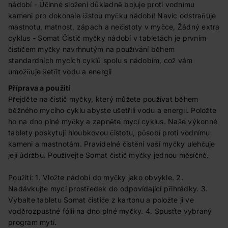
nádobí - Účinné složení důkladně bojuje proti vodnímu
kameni pro dokonale čistou myčku nádobí! Navíc odstraňuje
mastnotu, matnost, zápach a nečistoty v myčce, Žádný extra
cyklus - Somat Čistič myčky nádobí v tabletách je prvním
čističem myčky navrhnutým na používání během
standardních mycích cyklů spolu s nádobím, což vám
umožňuje šetřit vodu a energii
Příprava a použití
Přejděte na čistič myčky, který můžete používat během
běžného mycího cyklu abyste ušetřili vodu a energii. Položte
ho na dno plné myčky a zapněte mycí cyklus. Naše výkonné
tablety poskytují hloubkovou čistotu, působí proti vodnímu
kameni a mastnotám. Pravidelné čistění vaší myčky ulehčuje
její údržbu. Používejte Somat čistič myčky jednou měsíčně.
Použití: 1. Vložte nádobí do myčky jako obvykle. 2.
Nadávkujte mycí prostředek do odpovídající přihrádky. 3.
Vybalte tabletu Somat čističe z kartonu a položte ji ve
voděrozpustné fólii na dno plné myčky. 4. Spusťte vybraný
program mytí.