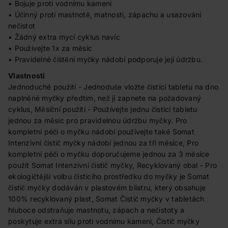
• Bojuje proti vodnímu kameni
• Účinný proti mastnotě, matnosti, zápachu a usazování
nečistot
• Žádný extra mycí cyklus navíc
• Používejte 1x za měsíc
• Pravidelné čištění myčky nádobí podporuje její údržbu.
Vlastnosti
Jednoduché použití - Jednoduše vložte čistící tabletu na dno
naplněné myčky předtím, než jí zapnete na požadovaný
cyklus, Měsíční použití - Používejte jednu čistící tabletu
jednou za měsíc pro pravidelnou údržbu myčky. Pro
kompletní péči o myčku nádobí používejte také Somat
Intenzivní čistič myčky nádobí jednou za tři měsíce, Pro
kompletní péči o myčku doporučujeme jednou za 3 měsíce
použít Somat Intenzivní čistič myčky, Recyklovaný obal - Pro
ekologičtější volbu čisticího prostředku do myčky je Somat
čistič myčky dodáván v plastovém blistru, který obsahuje
100% recyklovaný plast, Somat Čistič myčky v tabletách
hluboce odstraňuje mastnotu, zápach a nečistoty a
poskytuje extra sílu proti vodnímu kameni, Čistič myčky