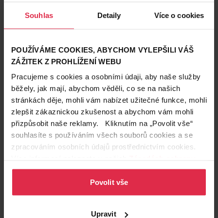
Zákazníci také často nakupují
Souhlas
Detaily
Více o cookies
POUŽÍVÁME COOKIES, ABYCHOM VYLEPŠILI VÁŠ
ZÁŽITEK Z PROHLÍŽENÍ WEBU
Pracujeme s cookies a osobními údaji, aby naše služby
běžely, jak mají, abychom věděli, co se na našich
stránkách děje, mohli vám nabízet užitečné funkce, mohli
zlepšit zákaznickou zkušenost a abychom vám mohli
přizpůsobit naše reklamy. Kliknutím na „Povolit vše“
souhlasíte s používáním všech souborů cookies a se
zpracováním osobních údajů prostřednictvím cookies.
Více informací naleznete v našich
Zásadách ochrany
osobních údajů
.
Povolit vše
Podobné produkty
Upravit