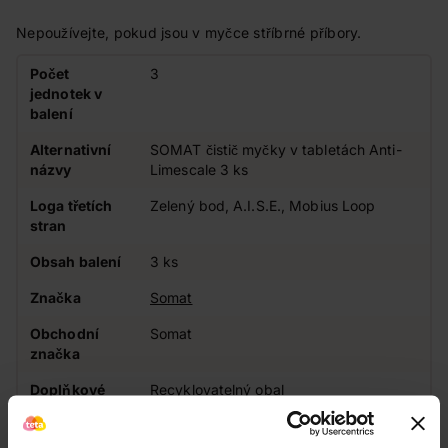
Nepoužívejte, pokud jsou v myčce stříbrné příbory.
Počet
3
jednotek v
balení
Alternativní
SOMAT čistič myčky v tabletách Anti-
názvy
Limescale 3 ks
Loga třetích
Zelený bod, A.I.S.E., Mobius Loop
stran
Obsah balení
3 ks
Značka
Somat
Obchodní
Somat
značka
Doplňkové
Recyklovatelný obal
informace