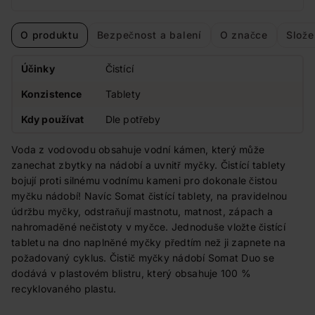
O produktu
Bezpečnost a balení
O značce
Slože
Účinky
Čistící
Konzistence
Tablety
Kdy používat
Dle potřeby
Voda z vodovodu obsahuje vodní kámen, který může
zanechat zbytky na nádobí a uvnitř myčky. Čistící tablety
bojují proti silnému vodnímu kameni pro dokonale čistou
myčku nádobí! Navíc Somat čistící tablety, na pravidelnou
údržbu myčky, odstraňují mastnotu, matnost, zápach a
nahromaděné nečistoty v myčce. Jednoduše vložte čistící
tabletu na dno naplněné myčky předtím než ji zapnete na
požadovaný cyklus. Čistič myčky nádobí Somat Duo se
dodává v plastovém blistru, který obsahuje 100 %
recyklovaného plastu.