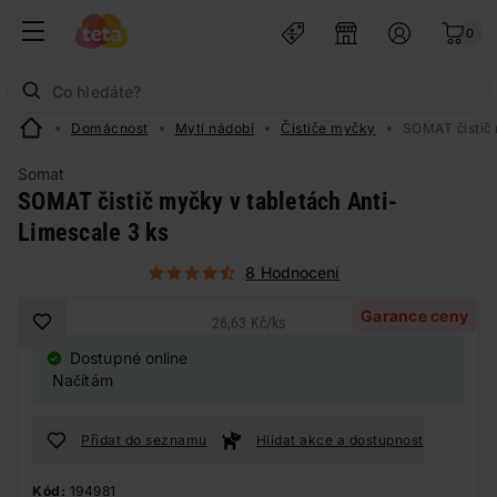
0
Domácnost
Mytí nádobí
Čističe myčky
SOMAT čistič 
Somat
SOMAT čistič myčky v tabletách Anti-
Limescale 3 ks
8 Hodnocení
Garance ceny
26,63 Kč
/
ks
Dostupné online
Načítám
Přidat do seznamu
Hlídat akce a dostupnost
Kód:
194981