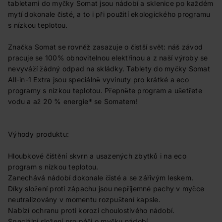
tabletami do myčky Somat jsou nádobí a sklenice po každém
mytí dokonale čisté, a to i při použití ekologického programu
s nízkou teplotou.
Značka Somat se rovněž zasazuje o čistší svět: náš závod
pracuje se 100% obnovitelnou elektřinou a z naší výroby se
nevyváží žádný odpad na skládky. Tablety do myčky Somat
All-in-1 Extra jsou speciálně vyvinuty pro krátké a eco
programy s nízkou teplotou. Přepněte program a ušetřete
vodu a až 20 % energie* se Somatem!
Výhody produktu:
Hloubkové čištění skvrn a usazených zbytků i na eco
program s nízkou teplotou.
Zanechává nádobí dokonale čisté a se zářivým leskem.
Díky složení proti zápachu jsou nepříjemné pachy v myčce
neutralizovány v momentu rozpuštení kapsle.
Nabízí ochranu proti korozi choulostivého nádobí.
Speciální složení pro péči o myčku nádobí.