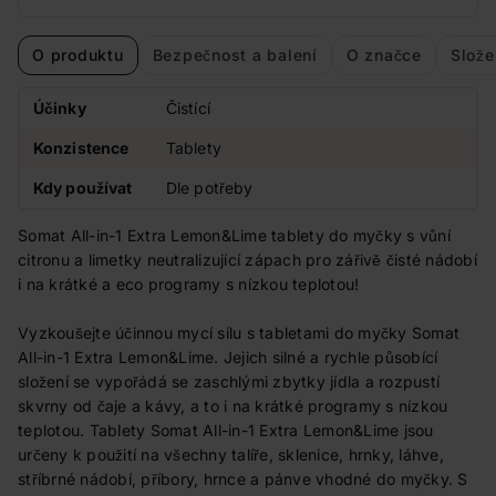
O produktu
Bezpečnost a balení
O značce
Slože
Účinky
Čistící
Konzistence
Tablety
Kdy používat
Dle potřeby
Somat All-in-1 Extra Lemon&Lime tablety do myčky s vůní
citronu a limetky neutralizující zápach pro zářivě čisté nádobí
i na krátké a eco programy s nízkou teplotou!
Vyzkoušejte účinnou mycí sílu s tabletami do myčky Somat
All-in-1 Extra Lemon&Lime. Jejich silné a rychle působící
složení se vypořádá se zaschlými zbytky jídla a rozpustí
skvrny od čaje a kávy, a to i na krátké programy s nízkou
teplotou. Tablety Somat All-in-1 Extra Lemon&Lime jsou
určeny k použití na všechny talíře, sklenice, hrnky, láhve,
stříbrné nádobí, příbory, hrnce a pánve vhodné do myčky. S