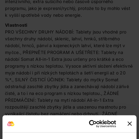
intenzivního, extra sušícího nebo časově úsporného
programu, jako je expresní/rychlý, protože to by mohlo vést
k vyšší spotřebě vody nebo energie.
Vlastnosti
PRO VŠECHNY DRUHY NÁDOBÍ: Tablety jsou vhodné pro
všechny druhy nádobí, sklenic, lahví, hrnků, stříbrného
nádobí, hrnců, pánví a kojeneckých lahví, které lze mýt v
myčce., PŘEPNĚTE PROGRAM A UŠETŘETE: Tablety na
nádobí Somat All-in-1 Extra jsou určeny pro krátké a eco
programy s nízkou teplotou. Vysoce aktivní složení efektivně
myje nádobí i při nízkých teplotách a šetří energii až o 20
%*., SILNÝ ČISTICÍ ÚČINEK: Tablety do myčky Somat
odstraňují zaschlé zbytky jídla a zanechávají nádobí zářivě
čisté, a to i na eco program s nízkou teplotou., ŽÁDNÉ
PŘEDMÁČENÍ: Tablety na mytí nádobí All-in-1 Extra
rozpouštějí zaschlé zbytky jídla a usazenou mastnotu pro
vynikající čistotu bez namáčení nebo drhnutí., ŽÁDNÉ
ZBYTKY ANI SKVRNY: Zářivý lesk beze zbytků a skvrn od
vody! Dokonale čisté nádobí, stříbrné příbory a sklenice díky
tabletám do myčky All-in-1 Extra.