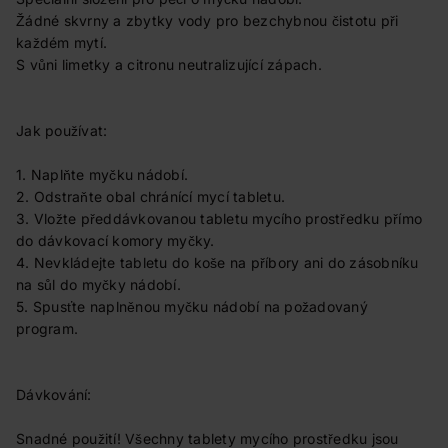
Žádné skvrny a zbytky vody pro bezchybnou čistotu při
každém mytí.
S vůni limetky a citronu neutralizující zápach.
Jak používat:
1. Naplňte myčku nádobí.
2. Odstraňte obal chránící mycí tabletu.
3. Vložte předdávkovanou tabletu mycího prostředku přímo
do dávkovací komory myčky.
4. Nevkládejte tabletu do koše na příbory ani do zásobníku
na sůl do myčky nádobí.
5. Spusťte naplněnou myčku nádobí na požadovaný
program.
Dávkování:
Snadné použití! Všechny tablety mycího prostředku jsou