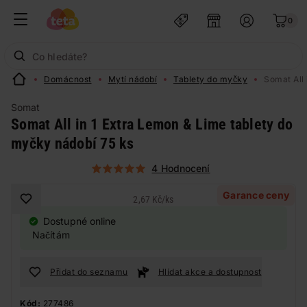
0
Domácnost
Mytí nádobí
Tablety do myčky
Somat All
Somat
Somat All in 1 Extra Lemon & Lime tablety do
myčky nádobí 75 ks
4 Hodnocení
Garance ceny
2,67 Kč
/
ks
Dostupné online
Načítám
Přidat do seznamu
Hlídat akce a dostupnost
Kód:
277486