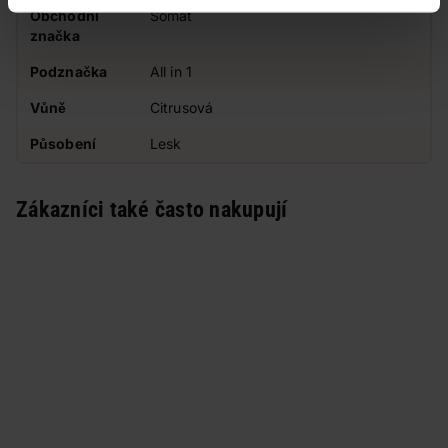
Obchodní
Somat
značka
Podznačka
All in 1
Vůně
Citrusová
Působení
Lesk
Zákazníci také často nakupují