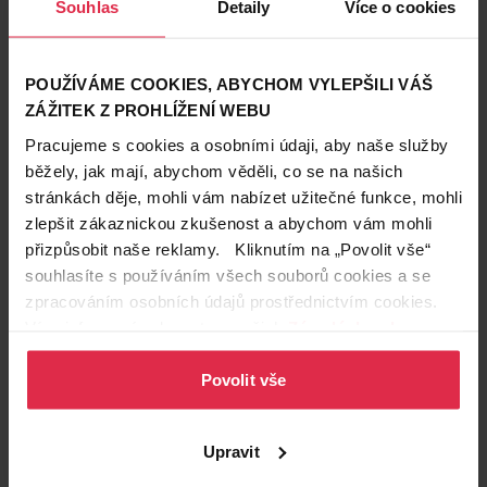
Souhlas
Detaily
Více o cookies
Příprava a použití
1. Jednoduše a čistě: neodstraňujte fólii, je ve vodě
rozpustná. 2. Vložte tabletu přímo do dávkovače myčky. 3.
POUŽÍVÁME COOKIES, ABYCHOM VYLEPŠILI VÁŠ
Nevkládejte tabletu do košíku na příbory a do zásobníku soli.
ZÁŽITEK Z PROHLÍŽENÍ WEBU
Somat All in 1 Extra poskytuje silný mycí účinek i když svítí
kontrolka oplachovače a soli. V obou případech je
Pracujeme s cookies a osobními údaji, aby naše služby
zachována funkce změkčování vody i oplachovače. Speciální
běžely, jak mají, abychom věděli, co se na našich
sůl Somat i/nebo oplachovač můžete přidat vždy. Dávkování:
stránkách děje, mohli vám nabízet užitečné funkce, mohli
1 tableta pro všechny typy znečištění. Pro tvrdou vodu nad
zlepšit zákaznickou zkušenost a abychom vám mohli
21°dH použijte Somat All in 1 Extra v kombinaci se speciální
přizpůsobit naše reklamy. Kliknutím na „Povolit vše“
solí do myčky Somat Special Salt vždy. Informace o tvrdosti
souhlasíte s používáním všech souborů cookies a se
vody žádejte u svého dodavatele vody.
zpracováním osobních údajů prostřednictvím cookies.
Loga třetích
Cleanright.eu
Více informací naleznete v našich
Zásadách ochrany
stran
osobních údajů
.
Povolit vše
Obsah balení
1245 g
Počet použití
75
Upravit
Značka
Somat