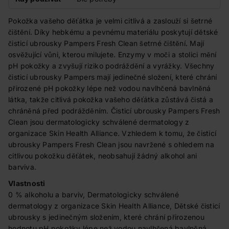
Pokožka vašeho děťátka je velmi citlivá a zaslouží si šetrné
čištění. Díky hebkému a pevnému materiálu poskytují dětské
čisticí ubrousky Pampers Fresh Clean šetrné čištění. Mají
osvěžující vůni, kterou milujete. Enzymy v moči a stolici mění
pH pokožky a zvyšují riziko podráždění a vyrážky. Všechny
čisticí ubrousky Pampers mají jedinečné složení, které chrání
přirozené pH pokožky lépe než vodou navlhčená bavlněná
látka, takže citlivá pokožka vašeho děťátka zůstává čistá a
chráněná před podrážděním. Čisticí ubrousky Pampers Fresh
Clean jsou dermatologicky schválené dermatology z
organizace Skin Health Alliance. Vzhledem k tomu, že čisticí
ubrousky Pampers Fresh Clean jsou navržené s ohledem na
citlivou pokožku děťátek, neobsahují žádný alkohol ani
barviva.
Vlastnosti
0 % alkoholu a barviv, Dermatologicky schválené
dermatology z organizace Skin Health Alliance, Dětské čisticí
ubrousky s jedinečným složením, které chrání přirozenou
hodnotu pH pokožky lépe než vodou navlhčená bavlněná