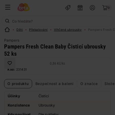
0
Děti
Přebalování
Vlhčené ubrousky
Pampers Fresh Cl
Pampers
Pampers Fresh Clean Baby Čisticí ubrousky
52 ks
0,86 Kč
/
ks
Kód:
231431
O produktu
Bezpečnost a balení
O značce
Slože
Účinky
Čistící
Konzistence
Ubrousky
Kdy používat
Dle potřeby