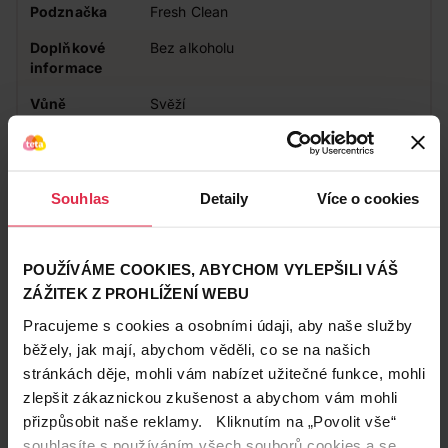
Podznačka
Fresh Clean
Doplňkové
Bez alkoholu
informace
Vůně
Svěží
Působení
Pečující
Vhodné pro
Pro batolata
Souhlas
Detaily
Více o cookies
Věk dítěte
Novorozenec
POUŽÍVÁME COOKIES, ABYCHOM VYLEPŠILI VÁŠ
Zákazníci také často nakupují
ZÁŽITEK Z PROHLÍŽENÍ WEBU
Pracujeme s cookies a osobními údaji, aby naše služby
běžely, jak mají, abychom věděli, co se na našich
stránkách děje, mohli vám nabízet užitečné funkce, mohli
zlepšit zákaznickou zkušenost a abychom vám mohli
přizpůsobit naše reklamy. Kliknutím na „Povolit vše“
souhlasíte s používáním všech souborů cookies a se