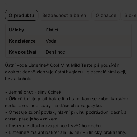
O produktu
Bezpečnost a balení
O značce
Slože
Účinky
Čistící
Konzistence
Voda
Kdy používat
Den i noc
Ústní voda Listerine® Cool Mint Mild Taste při používání
dvakrát denně zlepšuje ústní hygienu - s esenciálními oleji,
bez alkoholu:
• Jemná chuť - silný účinek
• Účinně bojuje proti bakteriím i tam, kam se zubní kartáček
nedostane: mezi zuby, na dásních a na jazyku.
• Omezuje zubní povlak, hlavní příčinu podráždění dásní, a
chrání před jeho vznikem
• Poskytuje dlouhotrvající pocit svěžího dechu.
• Listerine® má antibakteriální účinek - klinicky prokázaný.