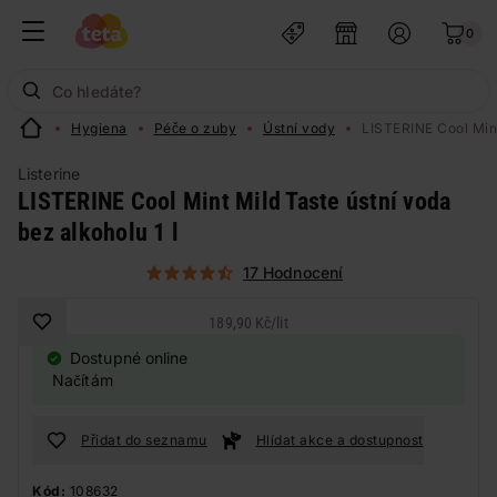
0
Hygiena
Péče o zuby
Ústní vody
LISTERINE Cool Mint
Listerine
LISTERINE Cool Mint Mild Taste ústní voda
bez alkoholu 1 l
17 Hodnocení
189,90 Kč
/
lit
Dostupné online
Načítám
Přidat do seznamu
Hlídat akce a dostupnost
Kód:
108632