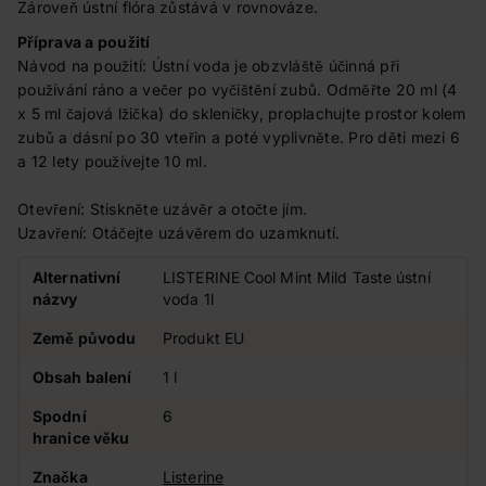
Zároveň ústní flóra zůstává v rovnováze.
Příprava a použití
Návod na použití: Ústní voda je obzvláště účinná při
používání ráno a večer po vyčištění zubů. Odměřte 20 ml (4
x 5 ml čajová lžička) do skleničky, proplachujte prostor kolem
zubů a dásní po 30 vteřin a poté vyplivněte. Pro děti mezi 6
a 12 lety používejte 10 ml.
Otevření: Stiskněte uzávěr a otočte jím.
Uzavření: Otáčejte uzávěrem do uzamknutí.
Alternativní
LISTERINE Cool Mint Mild Taste ústní
názvy
voda 1l
Země původu
Produkt EU
Obsah balení
1 l
Spodní
6
hranice věku
Značka
Listerine