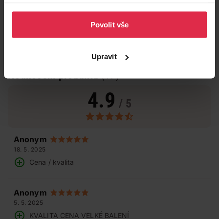
Více informací naleznete v našich
Zásadách ochrany
osobních údajů
.
Povolit vše
Upravit
Hodnocení produktu
(17)
4.9
/ 5
Anonym
18. 5. 2025
Cena / kvalita
Anonym
5. 5. 2025
KVALITA CENA VELKÉ BALENÍ