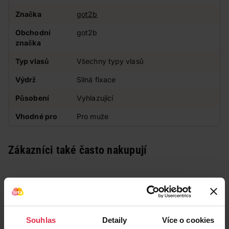
Značka
got2b
Obchodní
got2b
značka
Typ vlasů
Všechny typy vlasů
Výdrž
Silná fixace
Působení
Vyhlazující
Vhodné pro
Pro muže
Zákazníci také často nakupují
Souhlas
Detaily
Více o cookies