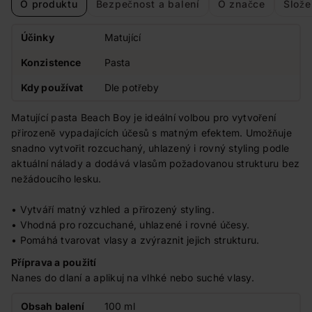
O produktu
Bezpečnost a balení
O značce
Slože
Účinky
Matující
Konzistence
Pasta
Kdy používat
Dle potřeby
Matující pasta Beach Boy je ideální volbou pro vytvoření
přirozeně vypadajících účesů s matným efektem. Umožňuje
snadno vytvořit rozcuchaný, uhlazený i rovný styling podle
aktuální nálady a dodává vlasům požadovanou strukturu bez
nežádoucího lesku.
• Vytváří matný vzhled a přirozený styling.
• Vhodná pro rozcuchané, uhlazené i rovné účesy.
• Pomáhá tvarovat vlasy a zvýraznit jejich strukturu.
Příprava a použití
Nanes do dlaní a aplikuj na vlhké nebo suché vlasy.
Obsah balení
100 ml