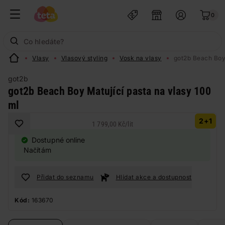
0
Vlasy
Vlasový styling
Vosk na vlasy
got2b Beach Boy 
got2b
got2b Beach Boy Matující pasta na vlasy 100
ml
2+1
1 799,00 Kč
/
lit
Dostupné online
Načítám
Přidat do seznamu
Hlídat akce a dostupnost
Kód:
163670