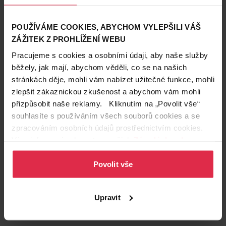
POUŽÍVÁME COOKIES, ABYCHOM VYLEPŠILI VÁŠ
ZÁŽITEK Z PROHLÍŽENÍ WEBU
Pracujeme s cookies a osobními údaji, aby naše služby
běžely, jak mají, abychom věděli, co se na našich
stránkách děje, mohli vám nabízet užitečné funkce, mohli
zlepšit zákaznickou zkušenost a abychom vám mohli
přizpůsobit naše reklamy. Kliknutím na „Povolit vše“
Podobné produkty
souhlasíte s používáním všech souborů cookies a se
zpracováním osobních údajů prostřednictvím cookies.
Více informací naleznete v našich
Zásadách ochrany
osobních údajů
.
Povolit vše
Upravit