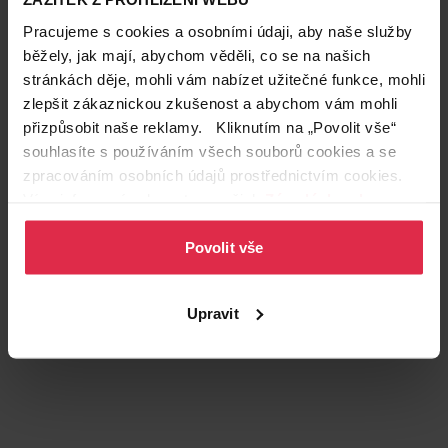
Pracujeme s cookies a osobními údaji, aby naše služby
běžely, jak mají, abychom věděli, co se na našich
stránkách děje, mohli vám nabízet užitečné funkce, mohli
zlepšit zákaznickou zkušenost a abychom vám mohli
přizpůsobit naše reklamy. Kliknutím na „Povolit vše“
souhlasíte s používáním všech souborů cookies a se
Podobné produkty
zpracováním osobních údajů prostřednictvím cookies.
Více informací naleznete v našich
Zásadách ochrany
osobních údajů
.
Povolit vše
Upravit