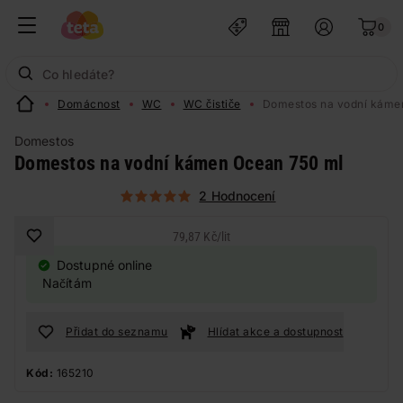
0
Domácnost
WC
WC čističe
Domestos na vodní káme
Domestos
Domestos na vodní kámen Ocean 750 ml
2 Hodnocení
79,87 Kč
/
lit
Dostupné online
Načítám
Přidat do seznamu
Hlídat akce a dostupnost
Kód:
165210