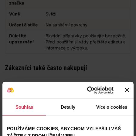
značka
Vůně
Svěží
Určení čističe
Na sanitární povrchy
Důležité
Biocidní přípravky používejte bezpečně.
upozornění
Před použitím si vždy přečtěte etiketu a
informace o výrobku.
Zákazníci také často nakupují
Souhlas
Detaily
Více o cookies
POUŽÍVÁME COOKIES, ABYCHOM VYLEPŠILI VÁŠ
ZÁŽITEK Z PROHLÍŽENÍ WEBU