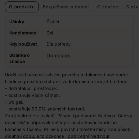
O produktu
Bezpečnost a balení
O značce
Slože
Účinky
Čistící
Konzistence
Gel
Kdy používat
Dle potřeby
Stránka o
Domestos
značce
Udrží se dlouho na svislém povrchu a dokonce i pod vodní
hladinou pomáhá odstranit vodní kámen a zabíjet bakterie.
- dezinfekční prostředek.
- odstraňuje vodní kámen.
- wc gel.
- odstraňuje 99,9% známých bakterií.
Zabíjí bakterie v toaletě. Působí i pod vodní hladinou. Gelový
dezinfekční přípravek určený k odstraňování vodního
kamene v toaletě. Přilne k povrchu toaletní mísy, kde působí
dlouhou dobu, a to dokonce i pod vodní hladinou!