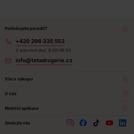
Potřebujete poradit?
+420 296 335 552
V pracovní dny: 8:00–16:30
info@tetadrogerie.cz
Vše o nákupu
Akce a výhodné nabídky
O nás
Teta klub
O nás
Prodejny
Mobilní aplikace
Kariéra - aktuální nabídka
O e-shopu
Teta pomáhá
Sledujte nás
Obchodní podmínky
Historie
Reklamační řád