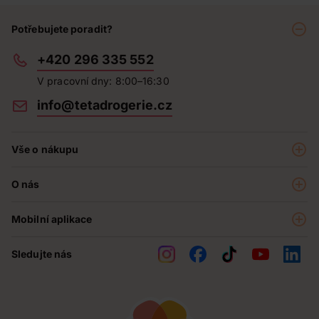
Potřebujete poradit?
+420 296 335 552
V pracovní dny: 8:00–16:30
info@tetadrogerie.cz
Vše o nákupu
Akce a výhodné nabídky
O nás
Teta klub
O nás
Prodejny
Mobilní aplikace
Kariéra - aktuální nabídka
O e-shopu
Teta pomáhá
Sledujte nás
Obchodní podmínky
Historie
Reklamační řád
Jak chráníme osobní údaje
Nejčastější otázky