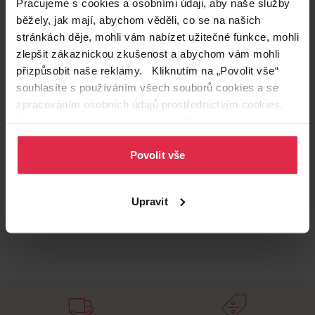
Pracujeme s cookies a osobními údaji, aby naše služby
Podobné produkty
běžely, jak mají, abychom věděli, co se na našich
stránkách děje, mohli vám nabízet užitečné funkce, mohli
zlepšit zákaznickou zkušenost a abychom vám mohli
přizpůsobit naše reklamy. Kliknutím na „Povolit vše“
souhlasíte s používáním všech souborů cookies a se
zpracováním osobních údajů prostřednictvím cookies.
Více informací naleznete v našich
Zásadách ochrany
osobních údajů
.
Povolit vše
Upravit