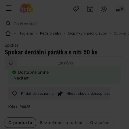
0
Hygiena
Péče o zuby
Doplňky v péči o zuby
Spokar d
Spokar
Spokar dentální párátka s nití 50 ks
1,20 Kč
/
ks
Dostupné online
Načítám
Přidat do seznamu
Hlídat akce a dostupnost
Kód:
196635
O produktu
Bezpečnost a balení
O značce