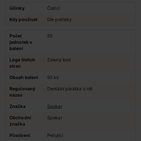
Účinky
Čistící
Kdy používat
Dle potřeby
Počet
50
jednotek v
balení
Loga třetích
Zelený bod
stran
Obsah balení
50 ks
Regulovaný
Dentální párátka s nití
název
Značka
Spokar
Obchodní
Spokar
značka
Působení
Pečující