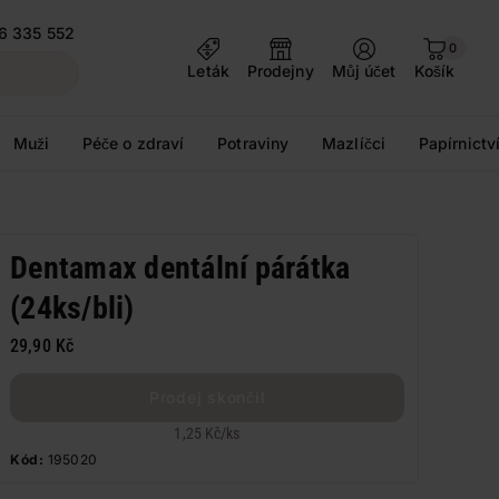
6 335 552
0
Leták
Prodejny
Můj účet
Košík
Muži
Péče o zdraví
Potraviny
Mazlíčci
Papírnictv
Dentamax dentální párátka
(24ks/bli)
29,90 Kč
Prodej skončil
1,25 Kč
/
ks
Kód:
195020