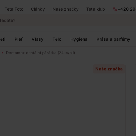
Teta Foto
Články
Naše značky
Teta klub
+420 29
ěti
Pleť
Vlasy
Tělo
Hygiena
Krása a parfémy
Dentamax dentální párátka (24ks/bli)
Naše značka