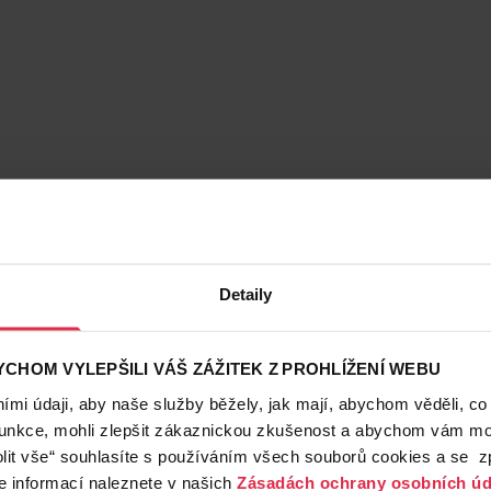
Detaily
CHOM VYLEPŠILI VÁŠ ZÁŽITEK Z PROHLÍŽENÍ WEBU
mi údaji, aby naše služby běžely, jak mají, abychom věděli, co
funkce, mohli zlepšit zákaznickou zkušenost a abychom vám moh
lit vše“ souhlasíte s používáním všech souborů cookies a se 
e informací naleznete v našich
Zásadách ochrany osobních úd