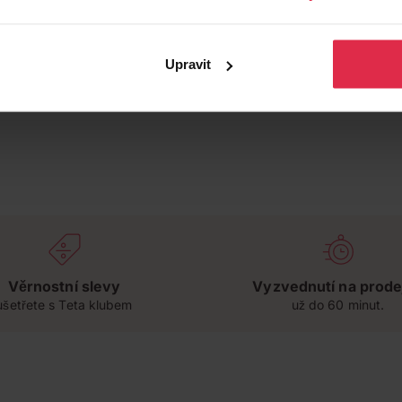
Upravit
Věrnostní slevy
Vyzvednutí na prode
ušetřete s Teta klubem
už do 60 minut.