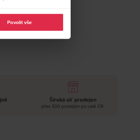
Povolit vše
jně
Široká síť prodejen
přes 500 prodejen po celé ČR.