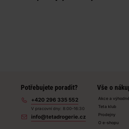
Potřebujete poradit?
Vše o náku
Akce a výhodné
+420 296 335 552
Teta klub
V pracovní dny: 8:00–16:30
Prodejny
info@tetadrogerie.cz
O e-shopu