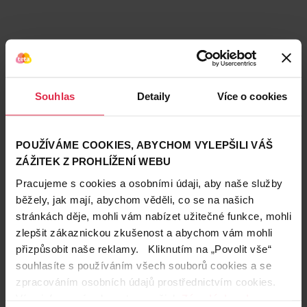
Podobné produkty
Souhlas
Detaily
Více o cookies
POUŽÍVÁME COOKIES, ABYCHOM VYLEPŠILI VÁŠ
ZÁŽITEK Z PROHLÍŽENÍ WEBU
Pracujeme s cookies a osobními údaji, aby naše služby
běžely, jak mají, abychom věděli, co se na našich
stránkách děje, mohli vám nabízet užitečné funkce, mohli
zlepšit zákaznickou zkušenost a abychom vám mohli
přizpůsobit naše reklamy. Kliknutím na „Povolit vše“
souhlasíte s používáním všech souborů cookies a se
zpracováním osobních údajů prostřednictvím cookies.
Více informací naleznete v našich
Zásadách ochrany