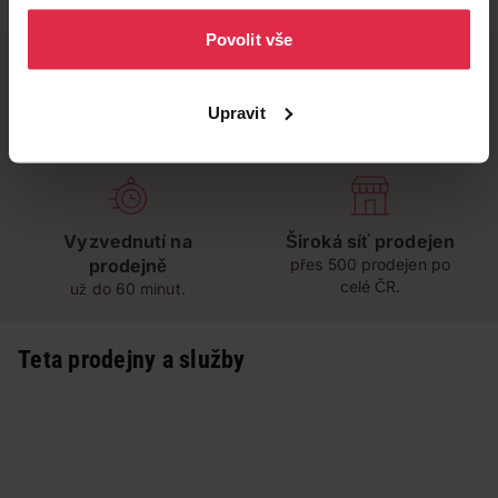
osobních údajů
.
Povolit vše
Upravit
Doručení zdarma
Věrnostní slevy
při nákupu nad 1 200 Kč
ušetřete s Teta klubem
Vyzvednutí na
Široká síť prodejen
prodejně
přes 500 prodejen po
celé ČR.
už do 60 minut.
Teta prodejny a služby