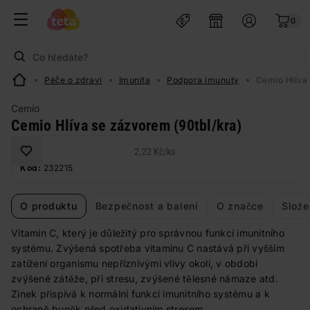
0
Péče o zdraví
Imunita
Podpora imunuty
Cemio Hlíva 
Cemio
Cemio Hlíva se zázvorem (90tbl/kra)
2,22 Kč
/
ks
Kód:
232215
O produktu
Bezpečnost a balení
O značce
Slože
Vitamin C, který je důležitý pro správnou funkci imunitního
systému. Zvýšená spotřeba vitaminu C nastává při vyšším
zatížení organismu nepříznivými vlivy okolí, v období
zvýšené zátěže, při stresu, zvýšené tělesné námaze atd.
Zinek přispívá k normální funkci imunitního systému a k
ochraně buněk před oxidativním stresem.