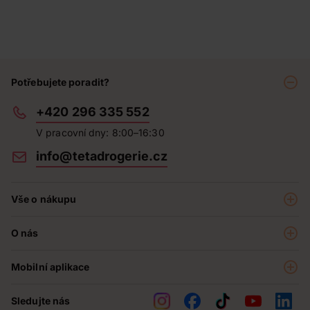
Potřebujete poradit?
+420 296 335 552
V pracovní dny: 8:00–16:30
info@tetadrogerie.cz
Vše o nákupu
Akce a výhodné nabídky
O nás
Teta klub
O nás
Prodejny
Mobilní aplikace
Kariéra - aktuální nabídka
O e-shopu
Teta pomáhá
Sledujte nás
Obchodní podmínky