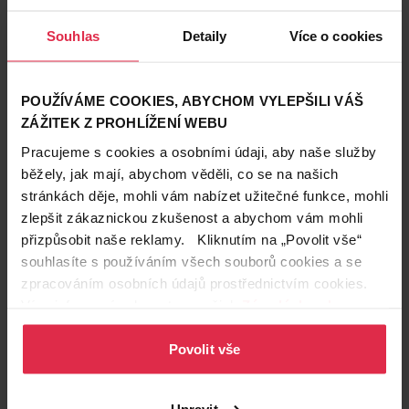
Souhlas
Detaily
Více o cookies
POUŽÍVÁME COOKIES, ABYCHOM VYLEPŠILI VÁŠ
ZÁŽITEK Z PROHLÍŽENÍ WEBU
Pracujeme s cookies a osobními údaji, aby naše služby
běžely, jak mají, abychom věděli, co se na našich
Krásné vlasy
stránkách děje, mohli vám nabízet užitečné funkce, mohli
25. 5. 2026
zlepšit zákaznickou zkušenost a abychom vám mohli
Kondicionér, balzám nebo maska: Kdy a proč je
přizpůsobit naše reklamy. Kliknutím na „Povolit vše“
používat?
souhlasíte s používáním všech souborů cookies a se
Na použití šamponu není co objevovat, ale jak se popasovat s
dalšími členy poměrně široké rodiny zvané vlasová kosmetika?
zpracováním osobních údajů prostřednictvím cookies.
Dá se zaměnit kondicionér s balzámem? A proč bychom doma
L‘Oréal
Syoss
Garnier
Více informací naleznete v našich
Zásadách ochrany
měli mít i masku na vlasy? Na to jsme se zeptali kadeřnice Evy
osobních údajů
.
Znamenáčkové.
Povolit vše
Upravit