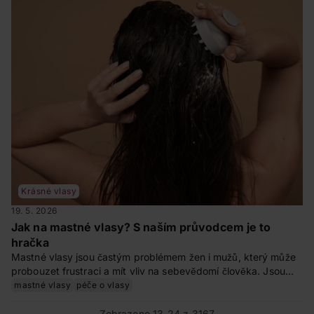
Krásné vlasy
19. 5. 2026
Jak na mastné vlasy? S naším průvodcem je to
hračka
Mastné vlasy jsou častým problémem žen i mužů, který může
probouzet frustraci a mít vliv na sebevědomí člověka. Jsou
doprovázeny svěděním hlavy, pocitem nečistoty a
mastné vlasy
péče o vlasy
neupraveným vzhledem a většinou pramení z problémů
pokožky hlavy. Nevěšte hlavu, se správnou péčí dokážete své
Zobrazeno 13-24 z 3167