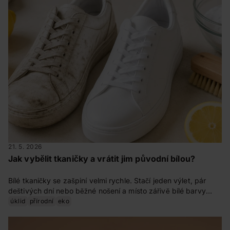
21. 5. 2026
Jak vybělit tkaničky a vrátit jim původní bílou?
Bílé tkaničky se zašpiní velmi rychle. Stačí jeden výlet, pár
deštivých dní nebo běžné nošení a místo zářivě bílé barvy
vypadají zašedle a opotřebovaně. Naštěstí existuje několik
úklid
přírodní
eko
jednoduchých způsobů, jak tkaničky šetrně vybělit a dodat
jim znovu svěží vzhled.