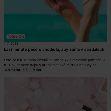
Péče o tělo
1. 7. 2026
Last minute péče o chodidla, aby zářila v sandálech
Léto se blíží a doba ideální na sandálky a otevřené pantofle je
tu. Pokud máte nějaká problematická místa a neduhy na
chodidlech, vyřešte je co nejdřív. Zjistěte v našem článku, co
Dermacol
léto
Rimmel
vše můžete udělat pro své nohy před létem. A buďte
připravená včas.