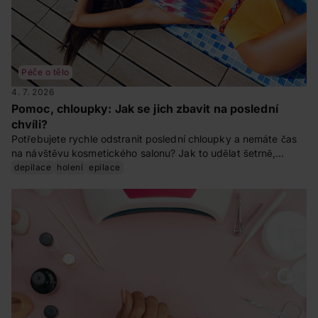
Péče o tělo
4. 7. 2026
Pomoc, chloupky: Jak se jich zbavit na poslední
chvíli?
Potřebujete rychle odstranit poslední chloupky a nemáte čas
na návštěvu kosmetického salonu? Jak to udělat šetrně,
rychle a efektivně? Zkuste naše tipy a oblečte se do plavek
depilace
holení
epilace
bez obav.