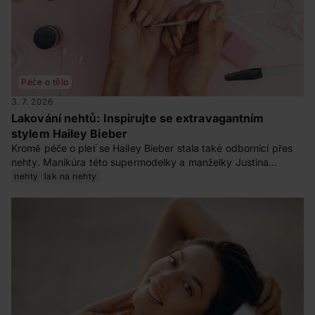
Péče o tělo
3. 7. 2026
Lakování nehtů: Inspirujte se extravagantním
stylem Hailey Bieber
Kromě péče o pleť se Hailey Bieber stala také odbornicí přes
nehty. Manikúra této supermodelky a manželky Justina
Biebera je vždy mistrovskou ukázkou půvabu. Na svém
nehty
lak na nehty
instagramovém profilu nás často okouzluje svými výraznými
nehty. Stala se tváří manikúry připomínající glazované koblihy,
jenž vzal internet i nehtové salóny útokem.