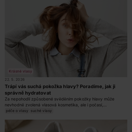
Krásné vlasy
22. 5. 2026
Trápí vás suchá pokožka hlavy? Poradíme, jak ji
správně hydratovat
Za nepohodlí způsobené svěděním pokožky hlavy může
nevhodně zvolená vlasová kosmetika, ale i počasí,
dehydratace nebo věk. Spouštěčů je více, ale projevy
péče o vlasy
suché vlasy
zůstávají stejné: suchá pokožka hlavy, která pne a svědí.
Často ji doprovází také začervenání a šupinky kůže ve
vlasech. Jak tyto obtíže účinně řešit a jak jim předcházet?