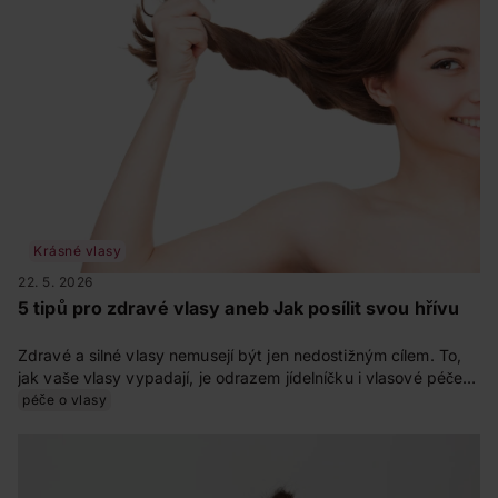
Krásné vlasy
22. 5. 2026
5 tipů pro zdravé vlasy aneb Jak posílit svou hřívu
Zdravé a silné vlasy nemusejí být jen nedostižným cílem. To,
jak vaše vlasy vypadají, je odrazem jídelníčku i vlasové péče.
Dodejte jim proto ozdravnou injekci látek, jež je zaručeně
péče o vlasy
posílí. Víme, které to jsou a kde je hledat.