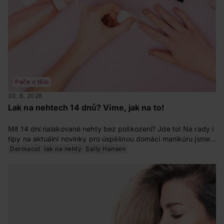
Péče o tělo
30. 6. 2026
Lak na nehtech 14 dnů? Víme, jak na to!
Mít 14 dní nalakované nehty bez poškození? Jde to! Na rady i
tipy na aktuální novinky pro úspěšnou domácí manikúru jsme
se zeptali expertky na dekorativní kosmetiku Martiny
Dermacol
lak na nehty
Sally Hansen
Muroňové.