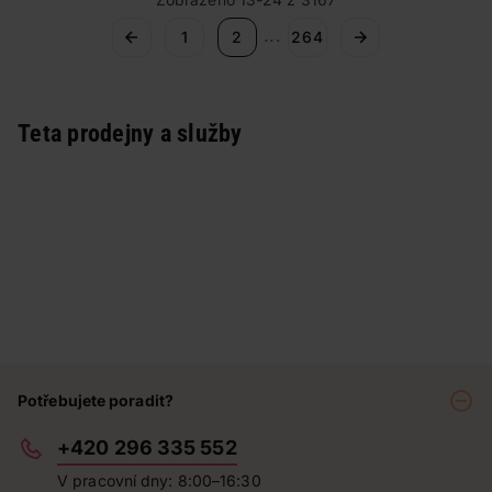
mastné vlasy dostat pod kontrolu a díky našim tipům budete
...
1
2
264
vždy vypadat svěží, jako byste právě vyšli od kadeřníka.
Teta prodejny a služby
Potřebujete poradit?
+420 296 335 552
V pracovní dny: 8:00–16:30