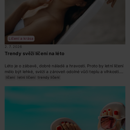
Líčení a krása
2. 7. 2026
Trendy svěží líčení na léto
Léto je o zábavě, dobré náladě a hravosti. Proto by letní líčení
mělo být lehké, svěží a zároveň odolné vůči teplu a vlhkosti.
Zapomeňte na vrstvy make-upu, matnou pleť a tmavé tóny –
líčení
letní líčení
trendy líčení
přivítejte do své make-up rutiny světlé barvy a vsaďte na
přirozenou krásu.