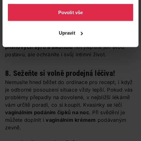
osobních údajů
.
Povolit vše
7. Háčky v jídelníčku
Stejně jako všechny ostatní procesy v těle i
kvasinkovou infekci může významně ovlivnit také
Upravit
jídelníček.
Omezením sladkostí
,
bílého pečiva
,
plísňových sýrů a alkoholu
nevylepšíte jen svou
postavu, ale ochráníte i svůj intimní život.
8. Sežeňte si volně prodejná léčiva!
Nemusíte hned běžet do ordinace pro recept, i když
je odborné posouzení situace vždy lepší. Pokud vás
problémy přepadly na dovolené, v nejbližší lékárně
vám určitě poradí, co si koupit. Kvasinky se léčí
vaginálním podáním čípků na noc
. Při svědění je
můžete doplnit i
vaginálním krémem
podávaným
zevně.