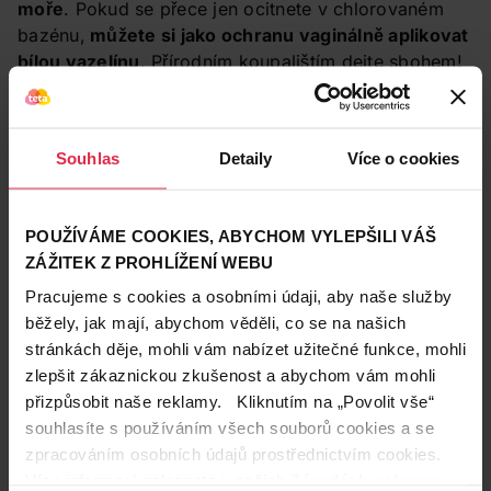
moře
. Pokud se přece jen ocitnete v chlorovaném
bazénu,
můžete si jako ochranu vaginálně aplikovat
bílou vazelínu
. Přírodním koupalištím dejte sbohem!
Souhlas
Detaily
Více o cookies
POUŽÍVÁME COOKIES, ABYCHOM VYLEPŠILI VÁŠ
ZÁŽITEK Z PROHLÍŽENÍ WEBU
Pracujeme s cookies a osobními údaji, aby naše služby
běžely, jak mají, abychom věděli, co se na našich
6. Přehnaná hygiena škodí
stránkách děje, mohli vám nabízet užitečné funkce, mohli
Pozor na kosmetiku ve vaně! Na intimní oblasti by
zlepšit zákaznickou zkušenost a abychom vám mohli
totiž měla přijít pouze čistá voda nebo
speciální
přizpůsobit naše reklamy. Kliknutím na „Povolit vše“
přípravky s nízkým PH
, jako je např.
Intimní mycí
souhlasíte s používáním všech souborů cookies a se
gel Chilli intima nebo Ameté Intimní mycí gel
zpracováním osobních údajů prostřednictvím cookies.
Sensitive
.
Více informací naleznete v našich
Zásadách ochrany