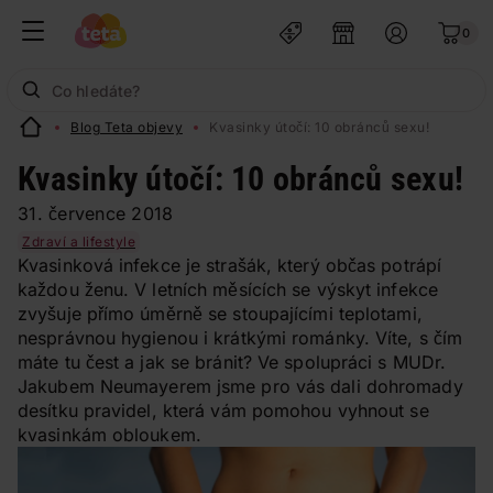
0
Blog Teta objevy
Kvasinky útočí: 10 obránců sexu!
Kvasinky útočí: 10 obránců sexu!
31. července 2018
Zdraví a lifestyle
Kvasinková infekce je strašák, který občas potrápí
každou ženu. V letních měsících se výskyt infekce
zvyšuje přímo úměrně se stoupajícími teplotami,
nesprávnou hygienou i krátkými románky. Víte, s čím
máte tu čest a jak se bránit? Ve spolupráci s MUDr.
Jakubem Neumayerem jsme pro vás dali dohromady
desítku pravidel, která vám pomohou vyhnout se
kvasinkám obloukem.