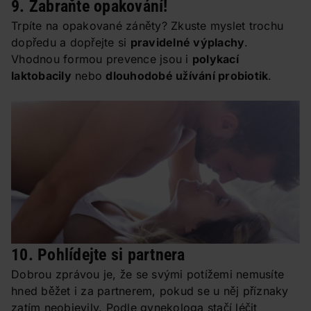
9. Zabraňte opakování!
Trpíte na opakované záněty? Zkuste myslet trochu
dopředu a dopřejte si
pravidelné výplachy
.
Vhodnou formou prevence jsou i
polykací
laktobacily
nebo
dlouhodobé užívání probiotik
.
10. Pohlídejte si partnera
Dobrou zprávou je, že se svými potížemi nemusíte
hned běžet i za partnerem, pokud se u něj příznaky
zatím neobjevily. Podle gynekologa stačí léčit