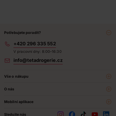
Potřebujete poradit?
+420 296 335 552
V pracovní dny: 8:00–16:30
info@tetadrogerie.cz
Vše o nákupu
Akce a výhodné nabídky
O nás
Teta klub
O nás
Prodejny
Mobilní aplikace
Kariéra - aktuální nabídka
O e-shopu
Teta pomáhá
Sledujte nás
Obchodní podmínky