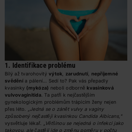
1. Identifikace problému
Bílý až tvarohovitý
výtok
,
zarudnutí
,
nepříjemné
svědění
a pálení… Sedí to? Pak vás přepadly
kvasinky
(mykóza)
neboli odborně
kvasinková
vulvovaginitida
. Ta patří k nejčastějším
gynekologickým problémům trápícím ženy nejen
přes léto.
„Jedná se o zánět vulvy a vaginy
způsobený nejčastěji kvasinkou Candida Albicans,"
vysvětluje lékař.
„Většinou se nejedná o infekci jako
takovou, ale častěji jde o změnu poměru v počtu