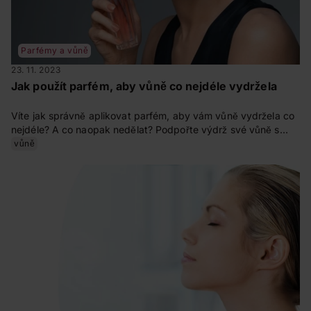
Parfémy a vůně
23. 11. 2023
Jak použít parfém, aby vůně co nejdéle vydržela
Víte jak správně aplikovat parfém, aby vám vůně vydržela co
nejdéle? A co naopak nedělat? Podpořte výdrž své vůně s
našimi tipy.
vůně