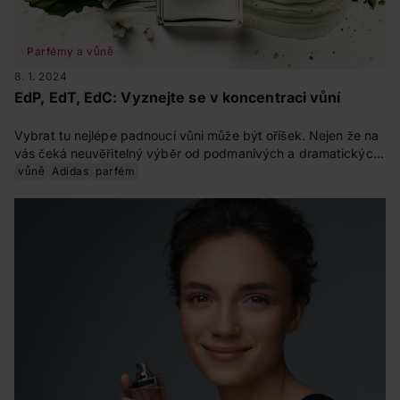
Parfémy a vůně
8. 1. 2024
EdP, EdT, EdC: Vyznejte se v koncentraci vůní
Vybrat tu nejlépe padnoucí vůni může být oříšek. Nejen že na
vás čeká neuvěřitelný výběr od podmanivých a dramatických
vůní po ty lehké svěží, ale navíc je pořídíte v různých
vůně
Adidas
parfém
intenzitách, jež se odvíjejí od koncentrace dané vůně.
Poradíme, jak se v nich vyznat a jak správně vybrat.