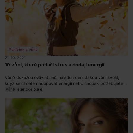
Parfémy a vůně
21. 10. 2021
10 vůní, které potlačí stres a dodají energii
Vůně dokážou ovlivnit naši náladu i den. Jakou vůni zvolit,
když se chcete nadopovat energií nebo naopak potřebujete
uvolnit stres? Zkuste naše tipy.
vůně
éterické oleje