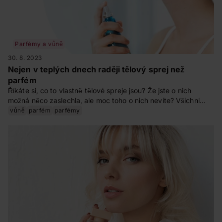
Parfémy a vůně
30. 8. 2023
Nejen v teplých dnech raději tělový sprej než
parfém
Říkáte si, co to vlastně tělové spreje jsou? Že jste o nich
možná něco zaslechla, ale moc toho o nich nevíte? Všichni
přece známe klasické deodoranty (deo spreje) nebo pak
vůně
parfém
parfémy
parfémy, toaletní vody, parfémované vody. Ale tělové spreje
nebo dokonce mlhy?