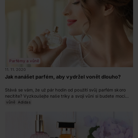
Parfémy a vůně
11. 11. 2020
Jak nanášet parfém, aby vydržel vonět dlouho?
Stává se vám, že už pár hodin od použití svůj parfém skoro
necítíte? Vyzkoušejte naše triky a svoji vůni si budete moci
užívat mnohem déle.
vůně
Adidas