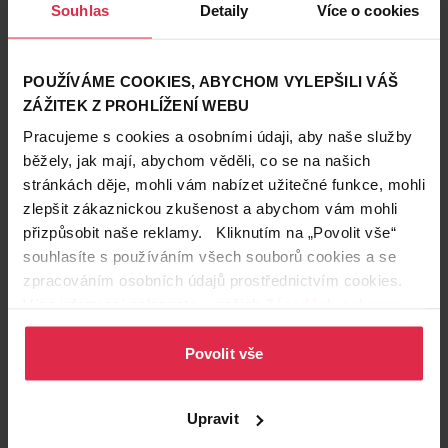
Souhlas
Detaily
Více o cookies
POUŽÍVÁME COOKIES, ABYCHOM VYLEPŠILI VÁŠ
ZÁŽITEK Z PROHLÍŽENÍ WEBU
Pracujeme s cookies a osobními údaji, aby naše služby
Parfémy a vůně
běžely, jak mají, abychom věděli, co se na našich
9. 11. 2022
stránkách děje, mohli vám nabízet užitečné funkce, mohli
Nové vůně pro může a ženy
zlepšit zákaznickou zkušenost a abychom vám mohli
Vánoce se blíží, obdarujte své blízké novou vůní od známých
přizpůsobit naše reklamy. Kliknutím na „Povolit vše“
značek jako MEXX, ARIANA GRANDE, TOM TAILOR, HUGO
souhlasíte s používáním všech souborů cookies a se
BOSS a další. Jak ale vybrat správnou vůni? A jak se vyznat v
vůně
parfémy
EDT
zpracováním osobních údajů prostřednictvím cookies.
označení?
Více informací naleznete v našich
Zásadách ochrany
osobních údajů
.
Povolit vše
Upravit