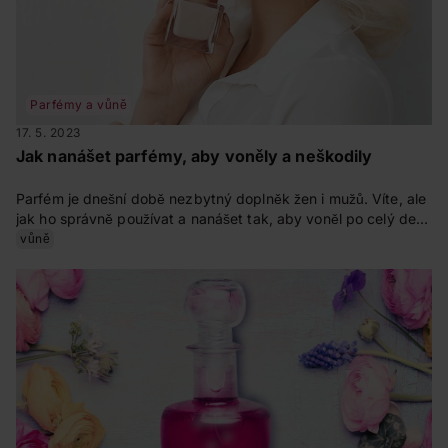
Parfémy a vůně
17. 5. 2023
Jak nanášet parfémy, aby voněly a neškodily
Parfém je dnešní době nezbytný doplněk žen i mužů. Víte, ale
jak ho správně používat a nanášet tak, aby voněl po celý den?
Zjistěte vše v našem článku.
vůně