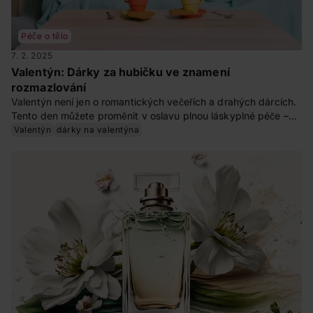
Péče o tělo
7. 2. 2025
Valentýn: Dárky za hubičku ve znamení
rozmazlování
Valentýn není jen o romantických večeřích a drahých dárcích.
Tento den můžete proměnit v oslavu plnou láskyplné péče –
nejen o svého partnera, ale i o sebe. Co takhle spojit chvíle
Valentýn
dárky na valentýna
relaxace s drobnými radostmi, které zahřejí na duši? Přinášíme
vám nápady, jak si Valentýn užít jinak – s wellness rituály,
kreativními zážitky a dárky, které potěší i překvapí.