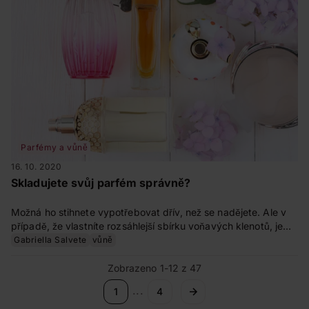
Parfémy a vůně
16. 10. 2020
Skladujete svůj parfém správně?
Možná ho stihnete vypotřebovat dřív, než se nadějete. Ale v
případě, že vlastníte rozsáhlejší sbírku voňavých klenotů, je
dobré vědět, co jim (ne)svědčí, aby vám vydržely co nejdéle.
Gabriella Salvete
vůně
Zobrazeno 1-12 z 47
...
1
4