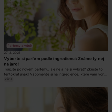
Parfémy a vůně
27. 3. 2021
Vyberte si parfém podle ingrediencí: Známe ty nej
na jaro!
Toužíte po novém parfému, ale ne a ne si vybrat? Zkuste to
tentokrát jinak! Vzpomeňte si na ingredience, které vám voní,
a vyberte si z vůní, jež tyto složky obsahují. Pokud stále
vůně
tápete nebo jen hledáte inspiraci, máme pro vás pět vůní,
které se pro jarní měsíce hodí přímo dokonale.