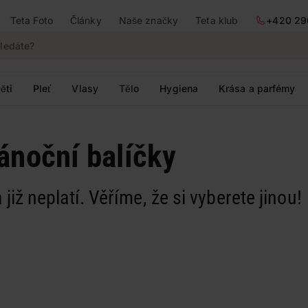
Teta Foto
Články
Naše značky
Teta klub
+420 29
ěti
Pleť
Vlasy
Tělo
Hygiena
Krása a parfémy
ánoční balíčky
 již neplatí. Věříme, že si vyberete jinou!