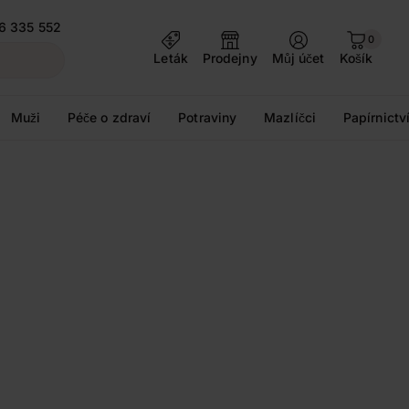
6 335 552
0
Leták
Prodejny
Můj účet
Košík
Muži
Péče o zdraví
Potraviny
Mazlíčci
Papírnictv