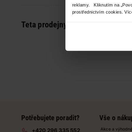
reklamy. Kliknutím na „Povo
prostřednictvím cookies. Víc
Teta prodejny a služby
Potřebujete poradit?
Vše o náku
Akce a výhodné
+420 296 335 552