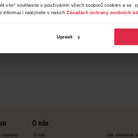
lit vše“ souhlasíte s používáním všech souborů cookies a se 
e informací naleznete v našich
Zásadách ochrany osobních úd
Upravit
pu
O nás
 nabídky
O nás
Jak chráníme o